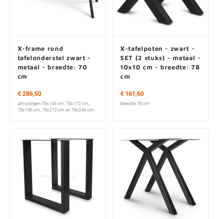
O
M
E
D
H
T
M
A
M
(
X-frame rond
X-tafelpoten - zwart -
E
M
V
S
tafelonderstel zwart -
SET (2 stuks) - metaal -
metaal - breedte: 70
10x10 cm - breedte: 78
cm
cm
C
M
P
€ 286,50
€ 161,60
E
M
V
afmetingen 78x146 cm, 78x172 cm,
breedte 78 cm
78x196 cm, 78x212 cm en 78x246 cm
M
B
A