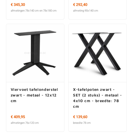
€ 345,30
€ 292,40
afmetingen 78x140 cm en 78x180 cm
afmeting 90x140 cm
Viervoet tafelonderstel
X-tafelpoten zwart -
zwart - metaal - 12x12
SET (2 stuks) - metaal -
cm
4x10 cm - breedte: 78
cm
€ 409,95
€ 139,60
afmetingen 76x120 cm
breedte 78 cm