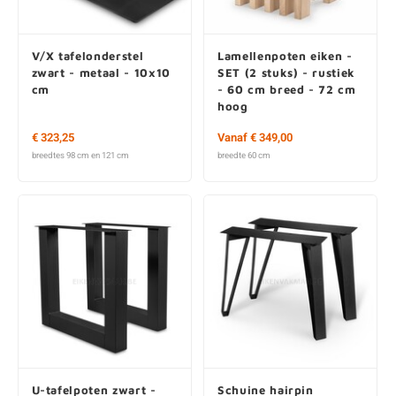
V/X tafelonderstel
Lamellenpoten eiken -
zwart - metaal - 10x10
SET (2 stuks) - rustiek
cm
- 60 cm breed - 72 cm
hoog
€ 323,25
Vanaf € 349,00
breedtes 98 cm en 121 cm
breedte 60 cm
U-tafelpoten zwart -
Schuine hairpin