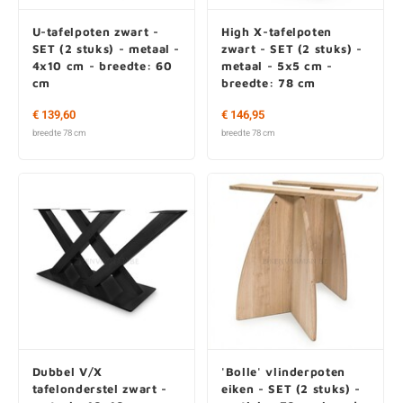
U-tafelpoten zwart -
High X-tafelpoten
SET (2 stuks) - metaal -
zwart - SET (2 stuks) -
4x10 cm - breedte: 60
metaal - 5x5 cm -
cm
breedte: 78 cm
€ 139,60
€ 146,95
breedte 78 cm
breedte 78 cm
Dubbel V/X
'Bolle' vlinderpoten
tafelonderstel zwart -
eiken - SET (2 stuks) -