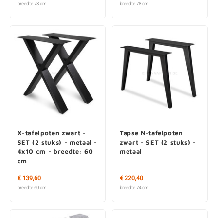
breedte 78 cm
breedte 78 cm
X-tafelpoten zwart -
Tapse N-tafelpoten
SET (2 stuks) - metaal -
zwart - SET (2 stuks) -
4x10 cm - breedte: 60
metaal
cm
€ 139,60
€ 220,40
breedte 60 cm
breedte 74 cm