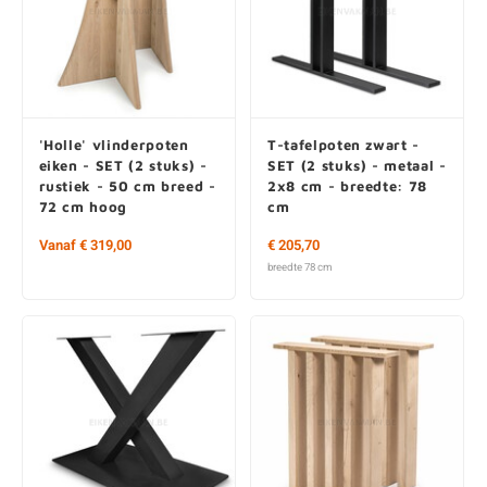
'Holle' vlinderpoten
T-tafelpoten zwart -
eiken - SET (2 stuks) -
SET (2 stuks) - metaal -
rustiek - 50 cm breed -
2x8 cm - breedte: 78
72 cm hoog
cm
Vanaf € 319,00
€ 205,70
breedte 78 cm