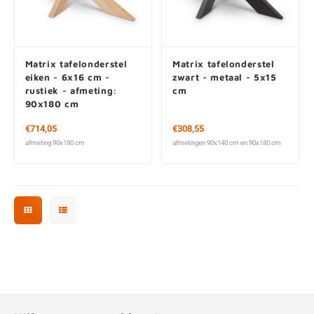
Matrix tafelonderstel
Matrix tafelonderstel
eiken - 6x16 cm -
zwart - metaal - 5x15
rustiek - afmeting:
cm
90x180 cm
Vanaf € 714,05
€ 308,55
afmeting 90x180 cm
afmetingen 90x140 cm en 90x180 cm