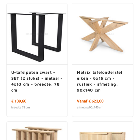
U-tafelpoten zwart -
Matrix tafelonderstel
SET (2 stuks) - metaal -
eiken - 6x16 cm -
4x10 cm - breedte: 78
rustiek - afmeting:
cm
90x140 cm
€ 139,60
Vanaf € 623,00
breedte 78 cm
afmeting 90x140 cm