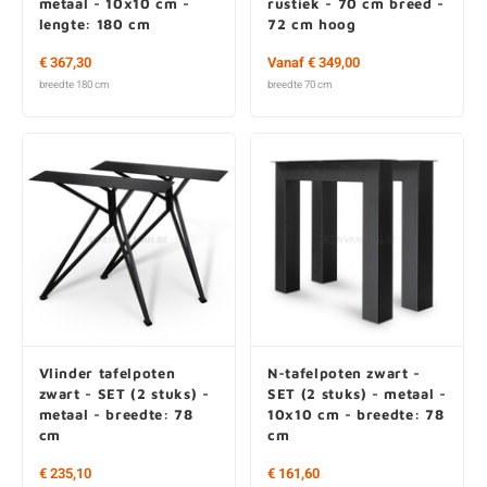
metaal - 10x10 cm -
rustiek - 70 cm breed -
lengte: 180 cm
72 cm hoog
€ 367,30
Vanaf € 349,00
breedte 180 cm
breedte 70 cm
Vlinder tafelpoten
N-tafelpoten zwart -
zwart - SET (2 stuks) -
SET (2 stuks) - metaal -
metaal - breedte: 78
10x10 cm - breedte: 78
cm
cm
€ 235,10
€ 161,60