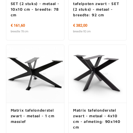
SET (2 stuks) - metaal -
tafelpoten zwart - SET
10x10 cm - breedte: 78
(2 stuks) - metaal -
cm
breedte: 92 cm
€ 161,60
€ 382,00
breedte 78 cm
breedte 92 cm
Matrix tafelonderstel
Matrix tafelonderstel
zwart - metaal - 1 cm
zwart - metaal - 4x10
massief
cm - afmeting: 90x140
cm