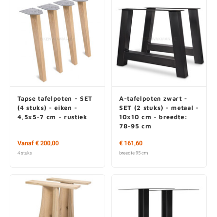
Tapse tafelpoten - SET
A-tafelpoten zwart -
(4 stuks) - eiken -
SET (2 stuks) - metaal -
4,5x5-7 cm - rustiek
10x10 cm - breedte:
78-95 cm
Vanaf € 200,00
€ 161,60
4 stuks
breedte 95 cm