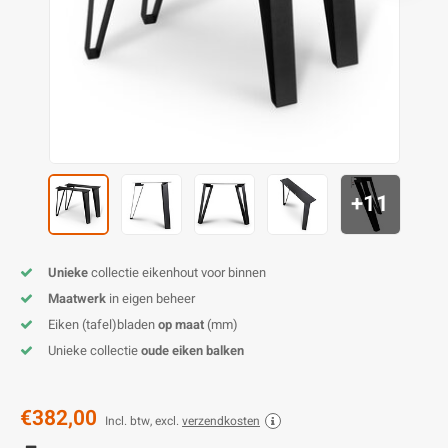
O
M
E
D
H
T
M
A
M
(
E
M
V
S
C
M
P
+11
E
M
V
M
B
Unieke
collectie eikenhout voor binnen
Maatwerk
in eigen beheer
A
Eiken (tafel)bladen
op maat
(mm)
Unieke collectie
oude eiken balken
€382,00
Incl. btw, excl.
verzendkosten