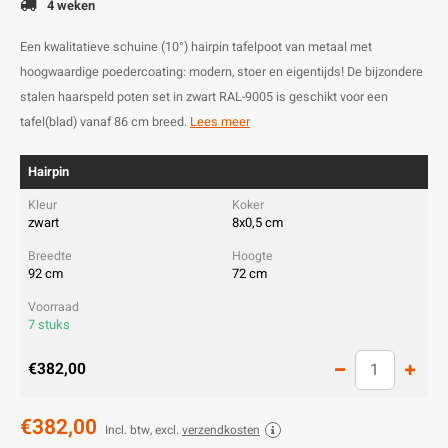
4 weken
Een kwalitatieve schuine (10°) hairpin tafelpoot van metaal met
hoogwaardige poedercoating: modern, stoer en eigentijds! De bijzondere
stalen haarspeld poten set in zwart RAL-9005 is geschikt voor een
tafel(blad) vanaf 86 cm breed.
Lees meer
Hairpin
zwart
8x0,5 cm
92 cm
72 cm
7 stuks
€382,00
€382,00
Incl. btw, excl.
verzendkosten