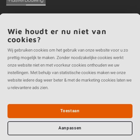
Wie houdt er nu niet van
©
Copyright
2026 EIKENvakman.be | EIKENvakman.be is onderdeel van
Roca
cookies?
Online BV
Wij gebruiken cookies om het gebruik van onze website voor u zo
prettig mogelijk te maken. Zonder noodzakelijke cookies werkt
onze website niet en met voorkeur cookies onthouden we uw
instellingen. Met behulp van statistische cookies maken we onze
website iedere dag weer beter & met de marketing cookies laten we
u relevantere ads zien.
Toestaan
Aanpassen