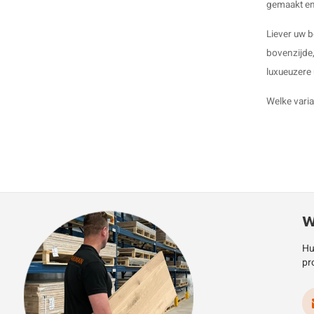
gemaakt en 
Liever uw b
bovenzijde,
luxueuzere 
Welke vari
W
Hu
pr