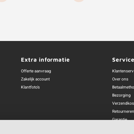
Extra informatie
Servic
Offerte aanvraag
Klantenserv
Zakelijk account
Over ons
Klantfoto's
Betaalmeth
Bezorging
Verzendkos
Retournere
Garantie
Klachtenafh