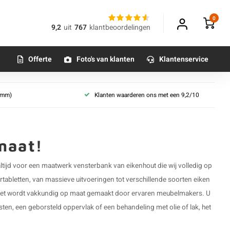
0
9,2
uit
767
klantbeoordelingen
Offerte
Foto's van klanten
Klantenservice
sortering
 (mm)
Klanten waarderen ons met een 9,2/10
nstertablet
stertablet
 maat!
altijd voor een maatwerk vensterbank van eikenhout die wij volledig op
tabletten, van massieve uitvoeringen tot verschillende soorten eiken
rtablet wordt vakkundig op maat gemaakt door ervaren meubelmakers. U
ten, een geborsteld oppervlak of een behandeling met olie of lak, het