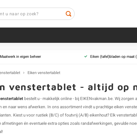
Venstertablet - type
Venstertablet - 
Maatwerk in eigen beheer
Eiken (tafel)bladen op maat
maat
Massieve eiken venstertablet
Rustiek eiken ve
Eiken overzet venstertablet
Prime eiken ven
enstertablet
Eiken venstertablet
n venstertablet - altijd op
venstertablet
bestelt u - makkelijk online - bij EIKENvakman.be. Wij zorgen 
en naar wens afwerken. In ons assortiment vindt u prachtige eiken venster
ianten. Kiest u voor rustiek (B/C) of foutvrij (A/B) eikenhout? Elk venste
de afmetingen én eventuele extra opties zoals randafwerkingen, gevulde noes
l!