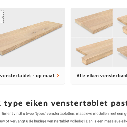
 venstertablet - op maat
Alle eiken vensterba
 type eiken venstertablet pas
rtiment vindt u twee "types" venstertabletten: massieve modellen met een ge
uw of vervangt u de huidige venstertablet volledig? Dan is een massieve ei