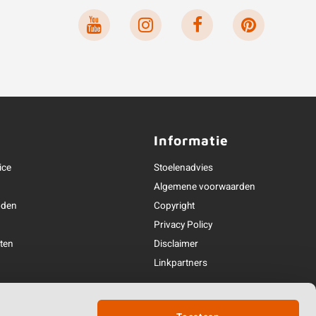
e
Informatie
ice
Stoelenadvies
Algemene voorwaarden
oden
Copyright
Privacy Policy
ten
Disclaimer
n
Linkpartners
andeling
Partner van