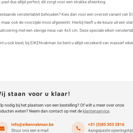
past dus altijd perfect, dit zorgt voor een strakke afwerking.
estaande venstertablet behouden? Kies dan voor een overzet variant van EI
 maar ook de voorzijde mooi afgewerkt. Hierbij heeft u de keuze uit een s
uitvoering met een stevige neus van 4x5 cm. Deze speciale eiken venstertabl
ant u ook kiest, bij EIKENvakman.be bent u altijd verzekerd van massief e
ij staan voor u klaar!
lp nodig bij het plaatsen van een bestelling? Of wilt u meer over onze
oducten weten? Neem dan contact op met de
klantenservice
.
info@eikenvakman.be
+31 (0)85 303 2816
Stuur ons een e-mail
Aangepaste openingstij