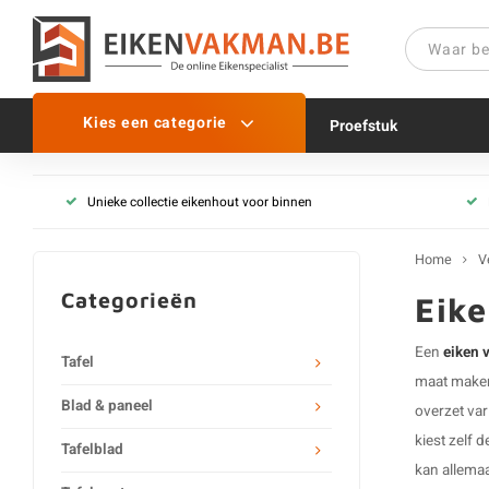
Kies een categorie
Proefstuk
Eiken venstertablet
Unieke collectie eikenhout voor binnen
Eiken venstertablet - op 
Alle eiken vensterbanken
Home
V
Categorieën
Eike
Een
eiken 
Tafel
maat maken 
Blad & paneel
overzet var
kiest zelf 
Tafelblad
kan allemaa