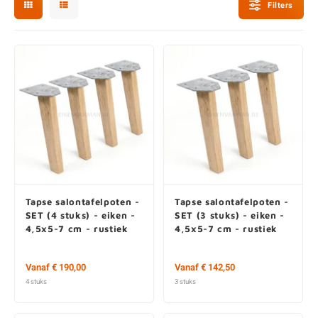
Filters
O
M
E
D
H
T
M
A
M
(
E
M
V
S
C
M
P
E
M
V
M
B
Tapse salontafelpoten -
Tapse salontafelpoten -
SET (4 stuks) - eiken -
SET (3 stuks) - eiken -
A
4,5x5-7 cm - rustiek
4,5x5-7 cm - rustiek
Vanaf € 190,00
Vanaf € 142,50
4 stuks
3 stuks