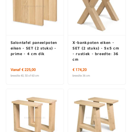
Salontafel paneelpoten
X-bankpoten eiken -
eiken - SET (2 stuks) -
SET (2 stuks) - 5x5 cm
prime - 4 cm dik
- rustiek - breedte: 36
cm
Vanaf € 225,00
€ 174,20
breedte 40, 50 of 60 cm
breedte 36 cm