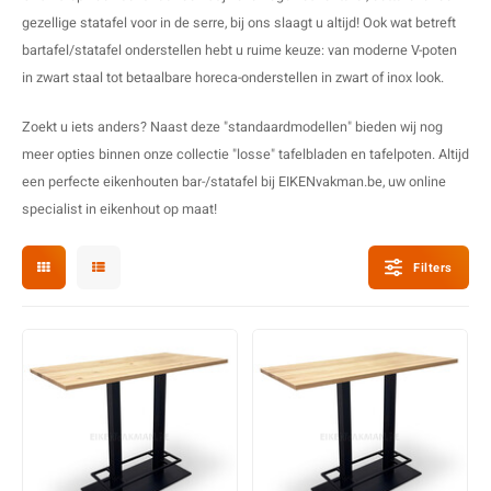
O
M
E
D
H
gezellige statafel voor in de serre, bij ons slaagt u altijd! Ook wat betreft
bartafel/statafel onderstellen hebt u ruime keuze: van moderne V-poten
T
M
A
M
(
in zwart staal tot betaalbare horeca-onderstellen in zwart of inox look.
E
M
V
S
Zoekt u iets anders? Naast deze "standaardmodellen" bieden wij nog
meer opties binnen onze collectie "losse" tafelbladen en tafelpoten. Altijd
C
M
P
een perfecte eikenhouten bar-/statafel bij EIKENvakman.be, uw online
specialist in eikenhout op maat!
E
M
V
Filters
M
B
A