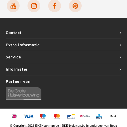
Contact
Extra informatie
Service
Informatie
Partner van
©
Copyright
2026 EIKENvakman.be | EIKENvakman.be is onderdeel van
Roca