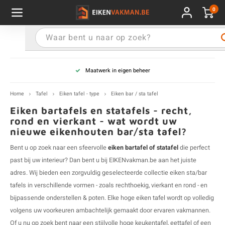
0
Hoofdmenu / Blad & paneel
Hoofdmenu / Venstertablet
Hoofdmenu / Wandplank
Hoofdmenu / Traptrede
Hoofdmenu / Tafelpoot
Hoofdmenu / Tafelblad
Hoofdmenu / Extra
Hoofdmenu / Tafel
Venstertablet
Blad & paneel
Wandplank
Traptrede
Tafelpoot
Tafelblad
Extra
Tafel
Maatwerk in eigen beheer
en tafel - type
en blad - op maat
en tafelblad
elpoot - variant
en wandplank
en venstertablet
en traptrede
mples
E
R
E
R
S
R
R
E
E
V
E
P
R
S
O
E
T
M
E
X
R
Z
E
R
R
E
M
R
E
R
M
O
O
Home
Tafel
Eiken tafel - type
Eiken bar / sta tafel
en tafel - vorm
en paneel - vaste maat
en tafelblad - sortering
elpoot metaal
en wandplank - vorm
stertablet - type
ptrede - sortering
andeling
E
R
E
P
S
P
P
B
E
G
E
R
O
S
E
E
T
M
E
U
(
W
A
B
P
A
E
P
A
P
E
E
T
Eiken bartafels en statafels - recht,
rond en vierkant - wat wordt uw
nieuwe eikenhouten bar/sta tafel?
en tafel
en blad - speciaal (bewerkt)
en tafelblad - vorm
elpoot eiken
en wandplank - sortering
stertablet - sortering
ptrede - type
E
O
A
F
W
E
A
D
R
E
E
T
M
E
A
V
I
E
H
Bent u op zoek naar een sfeervolle
eiken bartafel of statafel
die perfect
en tafel - sortering
en blad - lamelbreedte
en tafelblad - dikte
elpoot - vorm
E
D
3
V
K
B
E
M
E
H
S
O
past bij uw interieur? Dan bent u bij EIKENvakman.be aan het juiste
adres. Wij bieden een zorgvuldig geselecteerde collectie eiken sta/bar
en tafel - dikte
r panelen:
en tafelblad - speciaal (bewerkt)
elpoot - voor een:
E
B
A
3
E
R
E
M
E
N
S
tafels in verschillende vormen - zoals rechthoekig, vierkant en rond - en
bijpassende onderstellen & poten. Elke hoge
eiken tafel
wordt op volledig
en tafelblad - lamelbreedte
elpoot - kleur
E
V
A
V
M
E
T
B
volgens uw voorkeuren ambachtelijk gemaakt door ervaren vakmannen.
Of u nu op zoek bent naar een stijlvolle hoge keukentafel, eettafel of een