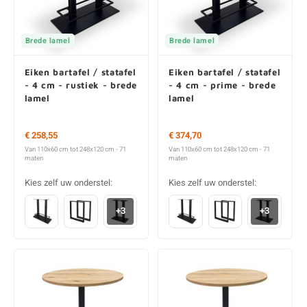
Brede lamel
Brede lamel
Eiken bartafel / statafel
Eiken bartafel / statafel
- 4 cm - rustiek - brede
- 4 cm - prime - brede
lamel
lamel
€ 258,55
€ 374,70
Van 110x60 cm tot 248x120 cm - 71
Van 110x60 cm tot 248x120 cm - 71
maten
maten
Kies zelf uw onderstel:
Kies zelf uw onderstel:
+3
+3