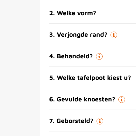
2
.
Welke vorm?
3
.
Verjongde rand?
4
.
Behandeld?
5
.
Welke tafelpoot kiest u?
6
.
Gevulde knoesten?
7
.
Geborsteld?