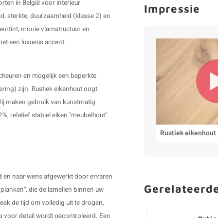
ten in België voor interieur
Impressie
d, sterkte, duurzaamheid (klasse 2) en
leurtint, mooie vlamstructuur en
 met een luxueus accent.
scheuren en mogelijk een beperkte
ering) zijn. Rustiek eikenhout oogt
. Wij maken gebruik van kunstmatig
 relatief stabiel eiken "meubelhout"
Rustiek eikenhout
gd en naar wens afgewerkt door ervaren
Gerelateerd
 planken", die de lamellen binnen uw
ek de tijd om volledig uit te drogen,
g voor detail wordt gecontroleerd. Een