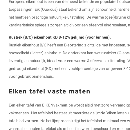
Europees eikenhout is een van de meest bekende en populaire houtsoor
toepassingen. Eik (Quercus) staat bekend om zijn schoonheid, hardhei
het heeft een prachtige natuurlijke uitstraling. De warme (geel)bruine k
karakteristieke spiegels zorgen altijd voor een sfeervol eindresultaat,
Rustiek (B/C) eikenhout KD 8-12% gelijmd (voor binnen).
Rustiek eikenhout B/C heeft een B-sortering zichtzijde met knoesten, 
hoeveelheid (lichter) spinthout. De onderkant kan wat rustieker (C-sort
levendig en natuurlijk, ideaal voor een warme & sfeervolle uitstraling
gedroogd eikenhout (KD) met een vochtpercentage van ongeveer 8-12%,
voor gebruik binnenshuis.
Eiken tafel vaste maten
Een eiken tafel van EIKENvakman.be wordt altijd met zorg vervaardi
vakmensen. Het tafelblad bestaat uit meerdere gelijmde "eiken latten /
tafelblad vormen. Na het lijmproces krijgt het tafelblad minimaal een we
waarna het houten tafelblad als geheel fijn wordt geschuurd en met oo