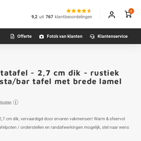
0
9,2
uit
767
klantbeoordelingen
Offerte
Foto's van klanten
Klantenservice
tatafel - 2,7 cm dik - rustiek
Klantfoto
 sta/bar tafel met brede lamel
dkosten
an 2,7 cm dik, vervaardigd door ervaren vakmensen! Warm & sfeervol
afelpoten / onderstellen en randafwerkingen mogelijk, stel naar wens