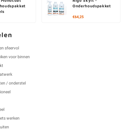
 Monocoat
Rigo Skylt -
houdspakket
Onderhoudspakket
ls
€64,25
elen
 en sfeervol
eiken voor binnen
kt
aatwerk
en / onderstel
ioneel
eel
 iets werken
buiten