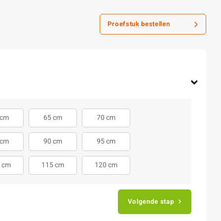
Proefstuk bestellen
 cm
65 cm
70 cm
 cm
90 cm
95 cm
 cm
115 cm
120 cm
Volgende stap