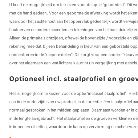
U heeft de mogelijkheid om te kiezen voor de optie "geborsteld". Dit
met de hand gedaan. Voor een geborstelde afwerking wordt het eikenh
waardoor het zachte hout aan het oppervlak gedeeltelijk wordt verwijd
houtnerven en andere accenten en tekeningen van het hout duidelijker z
Alleen de primaire zichtzijden, oftewel de bovenzijde / voorzijde en z
rekening mee dat, bij een behandeling in kleur van een geborsteld opp
concentreren in de "diepere delen". Dit zorgt voor een andere "kleurve
over het algemeen een wat lichtere kleurtint (in vergelijking met gesch
Optioneel incl. staalprofiel en groe
Het is mogelijk om te kiezen voor de optie "inclusief staalprofiel". H
aan in de onderzijde van uw product, in de breedte, één staalprofiel a
normaal gesproken in het midden geplaatst. Daarnaast worden er in d
in de lengte aangebracht. Het staalprofiel en de groeven verkleinen de
krimpen en uitzetten, waardoor de kans op vervorming en scheurvorm