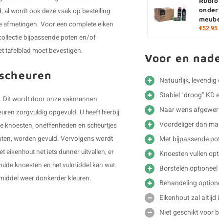
Rubio
onder
, al wordt ook deze vaak op bestelling
meube
re afmetingen. Voor een complete eiken
€52,95
collectie bijpassende poten en/of
et tafelblad moet bevestigen.
Voor en nad
 scheuren
Natuurlijk, levendig
Stabiel "droog" KD 
n". Dit wordt door onze vakmannen
Naar wens afgewer
ren zorgvuldig opgevuld. U heeft hierbij
Voordeliger dan m
n de knoesten, oneffenheden en scheurtjes
Met bijpassende pot
kanten, worden gevuld. Vervolgens wordt
 eikenhout net iets dunner uitvallen, er
Knoesten vullen opt
ulde knoesten en het vulmiddel kan wat
Borstelen optioneel
ulmiddel weer donkerder kleuren.
Behandeling option
Eikenhout zal altijd
Niet geschikt voor 