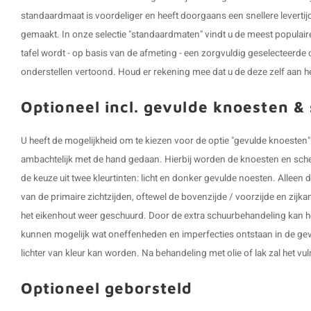
standaardmaat is voordeliger en heeft doorgaans een snellere levertijd
gemaakt. In onze selectie "standaardmaten" vindt u de meest populai
tafel wordt - op basis van de afmeting - een zorgvuldig geselecteerde 
onderstellen vertoond. Houd er rekening mee dat u de deze zelf aan h
Optioneel incl. gevulde knoesten &
U heeft de mogelijkheid om te kiezen voor de optie "gevulde knoeste
ambachtelijk met de hand gedaan. Hierbij worden de knoesten en scheu
de keuze uit twee kleurtinten: licht en donker gevulde noesten. Allee
van de primaire zichtzijden, oftewel de bovenzijde / voorzijde en zij
het eikenhout weer geschuurd. Door de extra schuurbehandeling kan het
kunnen mogelijk wat oneffenheden en imperfecties ontstaan in de gev
lichter van kleur kan worden. Na behandeling met olie of lak zal het v
Optioneel geborsteld