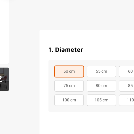
1
.
Diameter
50 cm
55 cm
60
2
75 cm
80 cm
85
100 cm
105 cm
110