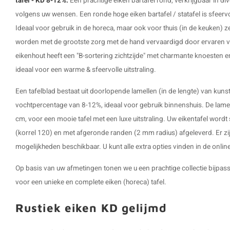
tafel - KD 8-12%.
Een prachtige
eiken bartafel
rond, verkrijgbaar in di
volgens uw wensen. Een ronde hoge eiken bartafel / statafel is sfeervol
Ideaal voor gebruik in de horeca, maar ook voor thuis (in de keuken) ze
worden met de grootste zorg met de hand vervaardigd door ervaren 
eikenhout heeft een "B-sortering zichtzijde" met charmante knoesten en
ideaal voor een warme & sfeervolle uitstraling.
Een tafelblad bestaat uit doorlopende lamellen (in de lengte) van ku
vochtpercentage van 8-12%, ideaal voor gebruik binnenshuis. De lame
cm, voor een mooie tafel met een luxe uitstraling. Uw
eikentafel
wordt 
(korrel 120) en met afgeronde randen (2 mm radius) afgeleverd. Er zij
mogelijkheden beschikbaar. U kunt alle extra opties vinden in de onlin
Op basis van uw afmetingen tonen we u een prachtige collectie bijpasse
voor een unieke en complete eiken (horeca) tafel.
Rustiek eiken KD gelijmd