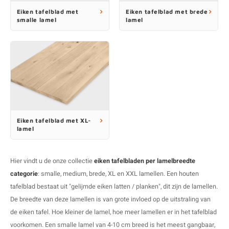
O
M
E
D
H
Eiken tafelblad met
Eiken tafelblad met brede
smalle lamel
lamel
T
M
A
M
(
E
M
V
S
C
M
P
E
M
V
Eiken tafelblad met XL-
lamel
M
B
A
Hier vindt u de onze collectie
eiken tafelbladen per lamelbreedte
categorie
: smalle, medium, brede, XL en XXL lamellen. Een
houten
tafelblad
bestaat uit "gelijmde eiken latten / planken", dit zijn de lamellen.
De breedte van deze lamellen is van grote invloed op de uitstraling van
de eiken tafel. Hoe kleiner de lamel, hoe meer lamellen er in het tafelblad
voorkomen. Een smalle lamel van 4-10 cm breed is het meest gangbaar,