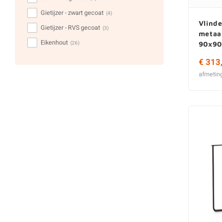
Gietijzer - zwart gecoat
(4)
Vlinde
Gietijzer - RVS gecoat
(3)
metaa
Eikenhout
(26)
90x90
€ 313
afmetin