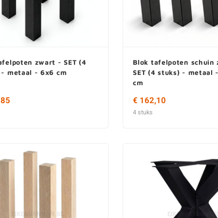
afelpoten zwart - SET (4
Blok tafelpoten schuin 
 - metaal - 6x6 cm
SET (4 stuks) - metaal 
cm
,85
€ 162,10
4 stuks