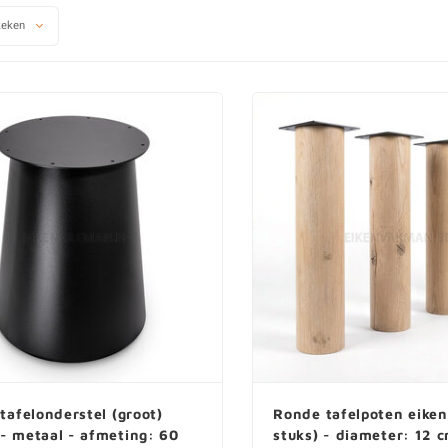
Pilaar- / kegel-
keken
Vlinderpoten
el
Blokpoten
l
l
stel
l
 tafelonderstel (groot)
Ronde tafelpoten eiken
- metaal - afmeting: 60
stuks) - diameter: 12 c