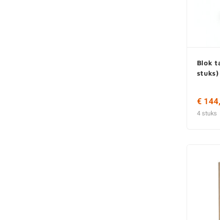
Blok t
stuks)
€ 144
4 stuks