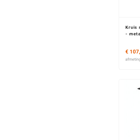
Kruis 
- meta
€ 107
afmetin