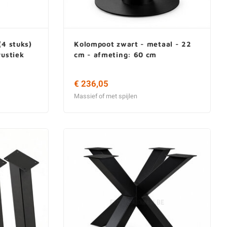
(4 stuks)
Kolompoot zwart - metaal - 22
rustiek
cm - afmeting: 60 cm
€ 236,05
Massief of met spijlen