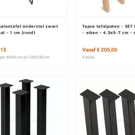
salontafel onderstel zwart
Tapse tafelpoten - SET 
al - 1 cm (rond)
- eiken - 4,5x5-7 cm - 
,15
Vanaf € 200,00
gen 90x90 cm en 130x130 cm
4 stuks