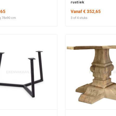
rustiek
,65
Vanaf € 352,65
g 78x90 cm
3 of 4 stuks