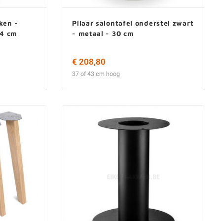
iken -
Pilaar salontafel onderstel zwart
74 cm
- metaal - 30 cm
€ 208,80
37 of 43 cm hoog