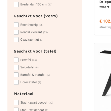
Driepo
Breder dan 100 cm
(47)
zwart
Geschikt voor (vorm)
€ 102
Rechthoekig
(25)
afmetin
Rond & vierkant
(53)
Ovaal(achtig)
(7)
Geschikt voor (tafel)
Eettafel
(45)
Salontafel
(9)
Bartafel & statafel
(5)
Horecatafel
(8)
Materiaal
Staal - zwart gecoat
(30)
Staal - wit gecoat
(1)