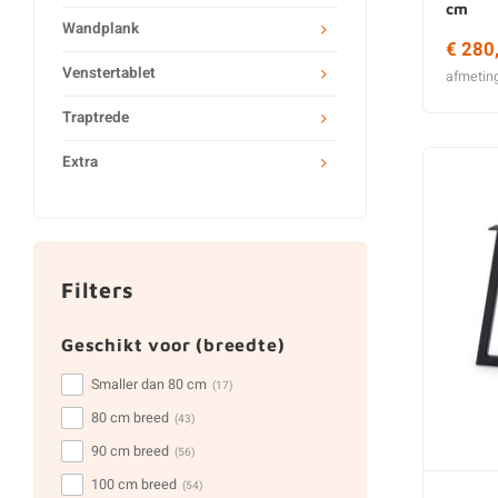
cm
Wandplank
€ 280
Venstertablet
afmetin
Traptrede
Extra
Filters
Geschikt voor (breedte)
Smaller dan 80 cm
(17)
80 cm breed
(43)
90 cm breed
(56)
100 cm breed
(54)