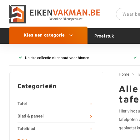
Kies een categorie
Proefstuk
Tafelpoot - variant
Unieke collectie eikenhout voor binnen
Tafelonderstel (centraal)
Tafelpoten set (2 stuks)
Home
T
Tafelpoten los
Categorieën
Alle
Tafelpoot metaal
tafe
Tafel
Metalen tafelpoten (set)
Hier vindt u
Metalen tafelpoten (los)
Blad & paneel
tafelpoten 
Metalen tafel onderstel
geplaatst k
Tafelblad
Metalen salontafel poten
Metalen salontafel onder