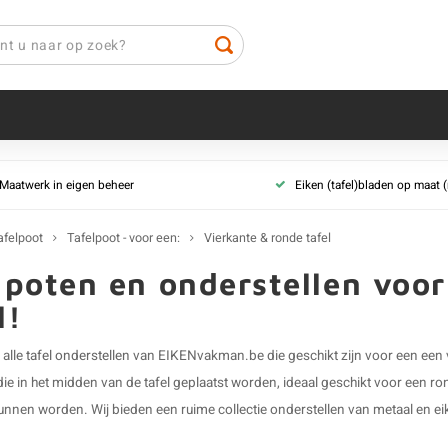
Tafelpoot eiken
Tafelpoot - vor
Maatwerk in eigen beheer
Eiken (tafel)bladen op maat
Eiken tafelpoten (set)
X-poten
Eiken tafelpoten los
U-poten
afelpoot
Tafelpoot - voor een:
Vierkante & ronde tafel
Eiken tafel onderstel
A-poten
 poten en onderstellen voo
Eiken salontafel poten
H-poten
l!
Eiken salontafel onderstel
N-poten
Eiken bartafel poten
Trapeze poten
 alle
tafel onderstellen
van EIKENvakman.be die geschikt zijn voor een een 
Eiken bankpoten
Dubbele X-poot 
die in het midden van de tafel geplaatst worden, ideaal geschikt voor een r
Alle tafelpoten van eiken
Matrix onderste
unnen worden. Wij bieden een ruime collectie onderstellen van metaal en eik
V-poot onderste
stel