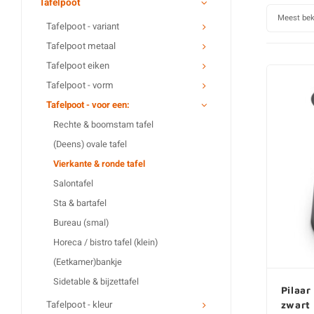
Tafelpoot
Metalen bartafel poten
Meest be
Tafelpoot - variant
Metalen bartafel onderst
Tafelpoot metaal
Metalen statafel poten
Tafelpoot eiken
Metalen statafel onderste
Tafelpoot - vorm
Metalen horeca onderste
Tafelpoot - voor een:
Metalen bijzettafel onder
Rechte & boomstam tafel
Metalen bankpoten
(Deens) ovale tafel
Alle tafelpoten van metaa
Vierkante & ronde tafel
Salontafel
Sta & bartafel
Bureau (smal)
Horeca / bistro tafel (klein)
(Eetkamer)bankje
Sidetable & bijzettafel
Pilaar
Tafelpoot - kleur
zwart 