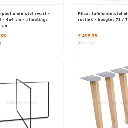
rpoot onderstel zwart -
Pilaar tafelonderstel e
l - 4x4 cm - afmeting:
rustiek - hoogte: 73 / 
 cm
,85
€ 495,35
g
Afmetingen