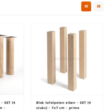
 / kolompoten
Tafelpoot - kleur
Zwarte tafelpoot
Witte tafelpoot
Inox tafelpoot
 - SET (4
Blok tafelpoten eiken - SET (4
m -
stuks) - 7x7 cm - prime