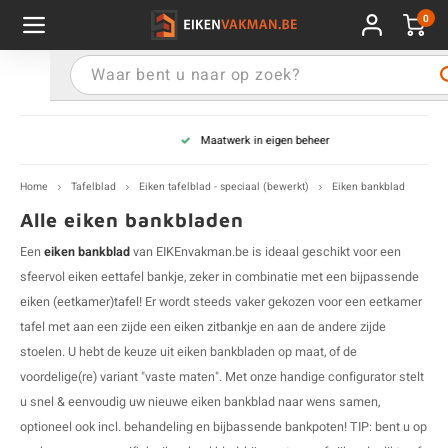
0
Hoofdmenu / Blad & paneel
Hoofdmenu / Venstertablet
Hoofdmenu / Wandplank
Hoofdmenu / Traptrede
Hoofdmenu / Tafelpoot
Hoofdmenu / Tafelblad
Hoofdmenu / Extra
Hoofdmenu / Tafel
Venstertablet
Blad & paneel
Wandplank
Traptrede
Tafelpoot
Tafelblad
Extra
Tafel
Maatwerk in eigen beheer
en tafel - type
en blad - op maat
en tafelblad
elpoot - variant
en wandplank
en venstertablet
en traptrede
mples
E
R
E
R
S
R
R
E
E
V
E
P
R
S
O
E
T
M
E
X
R
Z
E
R
R
E
M
R
E
R
M
O
O
Home
Tafelblad
Eiken tafelblad - speciaal (bewerkt)
Eiken bankblad
en tafel - vorm
en paneel - vaste maat
en tafelblad - sortering
elpoot metaal
en wandplank - vorm
stertablet - type
ptrede - sortering
andeling
E
R
E
P
S
P
P
B
E
G
E
R
O
S
E
E
T
M
E
U
(
W
A
B
P
A
E
P
A
P
E
E
T
Alle eiken bankbladen
Een
eiken bankblad
van EIKEnvakman.be is ideaal geschikt voor een
en tafel
en blad - speciaal (bewerkt)
en tafelblad - vorm
elpoot eiken
en wandplank - sortering
stertablet - sortering
ptrede - type
E
O
A
F
W
E
A
D
R
E
E
T
M
E
A
V
I
E
H
sfeervol eiken eettafel bankje, zeker in combinatie met een bijpassende
eiken (eetkamer)tafel
! Er wordt steeds vaker gekozen voor een eetkamer
en tafel - sortering
en blad - lamelbreedte
en tafelblad - dikte
elpoot - vorm
E
D
3
V
K
B
E
M
E
H
S
O
tafel met aan een zijde een
eiken zitbankje
en aan de andere zijde
stoelen. U hebt de keuze uit eiken bankbladen op maat, of de
en tafel - dikte
r panelen:
en tafelblad - speciaal (bewerkt)
elpoot - voor een:
E
B
A
3
E
R
E
M
E
N
S
voordelige(re) variant "vaste maten". Met onze handige configurator stelt
u snel & eenvoudig uw nieuwe eiken bankblad naar wens samen,
en tafelblad - lamelbreedte
elpoot - kleur
E
V
A
V
M
E
T
B
optioneel ook incl. behandeling en bijbassende bankpoten! TIP: bent u op