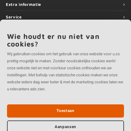
Extra informatie
Service
Informatie
Wie houdt er nu niet van
cookies?
Partner van
Wij gebruiken cookies om het gebruik van onze website voor u zo
prettig mogelijk te maken. Zonder noodzakelijke cookies werkt
onze website niet en met voorkeur cookies onthouden we uw
instellingen. Met behulp van statistische cookies maken we onze
website iedere dag weer beter & met de marketing cookies laten we
©
Copyright
2026 EIKENvakman.be | EIKENvakman.be is onderdeel van
Roca
u relevantere ads zien.
Online BV
Toestaan
Aanpassen