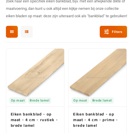
zoek naar een specifiek eiken bankblad, bijv. met een afwijkende dikte of
O
M
E
D
H
maatvoering, dan kunt u ook altijd een kijkje nemen bij onze collectie
eiken bladen op maat
: deze zijn uiteraard ook als "bankblad" te gebruiken!
T
M
A
M
(
Filters
E
M
V
S
C
M
P
E
M
V
M
B
A
Op maat
Brede lamel
Op maat
Brede lamel
Eiken bankblad - op
Eiken bankblad - op
maat - 4 cm - rustiek -
maat - 4 cm - prime -
brede lamel
brede lamel