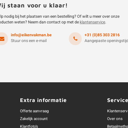
ij staan voor u klaar!
lp nodig bij het plaatsen van een bestelling? Of wilt u meer over onze
oducten weten? Neem dan contact op met de
klantenservice
.
info@eikenvakman.be
+31 (0)85 303 2816
Stuur ons een e-mail
Aangepaste openingstij
Extra informatie
Servic
Offerte aanvraag
Klantenserv
Zakelijk account
Over ons
Klantfoto's
Betaalmeth