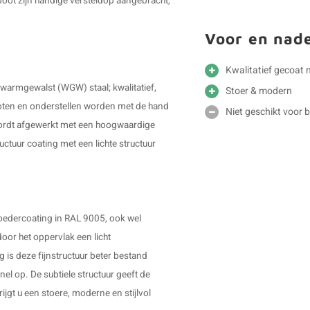
poot zijn handige versteldop aangebracht,
Voor en nad
Kwalitatief gecoat 
 warmgewalst (WGW) staal; kwalitatief,
Stoer & modern
poten en onderstellen worden met de hand
Niet geschikt voor 
wordt afgewerkt met een hoogwaardige
uctuur coating met een lichte structuur
oedercoating in RAL 9005, ook wel
oor het oppervlak een licht
g is deze fijnstructuur beter bestand
el op. De subtiele structuur geeft de
ijgt u een stoere, moderne en stijlvol