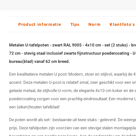
Product informatie
Tips
Norm
Klantfoto's
Metalen U-tafelpoten - zwart RAL 9005 - 4x10 cm - set (2 stuks) - b
72 cm - stevig staal inclusief zwarte fijnstructuur poedercoating - U
bureau(blad) vanaf 62 cm breed.
Een kwalitatieve metalen U poot: Modern, stoer en stijlvol, waarbij de
accent. Deze metalen U-poot is relatief smal, zeer geschikt voor een sm
gelaste metaal, de stijlvolle U-vorm, de elegante 4x10 cm koker en de 
poedercoating zorgen voor een prachtig eindresultaat: Een moderne
U
een (eiken)houten tafelblad!
De poten wordt als set - bestaande uit twee stuks - geleverd. De weerge
prijs. Deze
tafelpoten
zijn voorzien van een stevige stalen montagepla