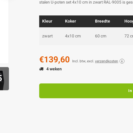
stalen U-poten set 4x10 cm in zwart RAL-9005 is ges
Kleur
Koker
Breedte
Hoo
zwart
4x10 cm
60 cm
72 
€139,60
Incl. btw, excl.
verzendkosten
4 weken
5
In