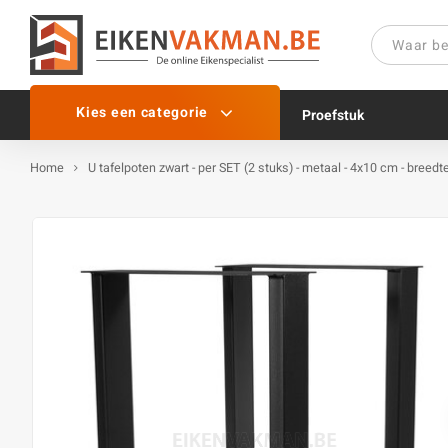
Kies een categorie
Proefstuk
Home
U tafelpoten zwart - per SET (2 stuks) - metaal - 4x10 cm - breed