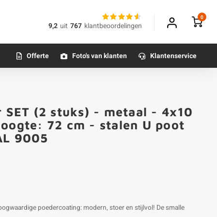
0
9,2
uit
767
klantbeoordelingen
Offerte
Foto's van klanten
Klantenservice
r SET (2 stuks) - metaal - 4x10
oogte: 72 cm - stalen U poot
AL 9005
oogwaardige poedercoating: modern, stoer en stijlvol! De smalle