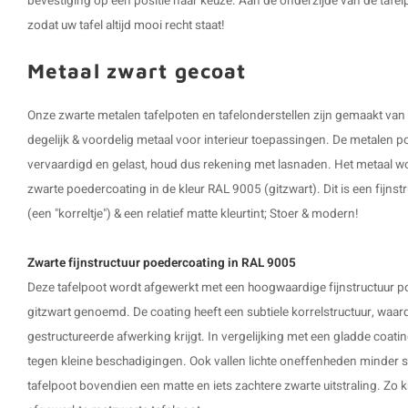
bevestiging op een positie naar keuze. Aan de onderzijde van de tafel
zodat uw tafel altijd mooi recht staat!
Metaal zwart gecoat
Onze zwarte metalen tafelpoten en tafelonderstellen zijn gemaakt van
degelijk & voordelig metaal voor interieur toepassingen. De metalen 
vervaardigd en gelast, houd dus rekening met lasnaden. Het metaal 
zwarte poedercoating in de kleur RAL 9005 (gitzwart). Dit is een fijnstr
(een "korreltje") & een relatief matte kleurtint; Stoer & modern!
Zwarte fijnstructuur poedercoating in RAL 9005
Deze tafelpoot wordt afgewerkt met een hoogwaardige fijnstructuur p
gitzwart genoemd. De coating heeft een subtiele korrelstructuur, waard
gestructureerde afwerking krijgt. In vergelijking met een gladde coatin
tegen kleine beschadigingen. Ook vallen lichte oneffenheden minder sn
tafelpoot bovendien een matte en iets zachtere zwarte uitstraling. Zo kr