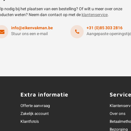
lp nodig bij het plaatsen van een bestelling? Of wilt u meer over onze
oducten weten? Neem dan contact op met de
klantenservice
.
info@eikenvakman.be
+31 (0)85 303 2816
Stuur ons een e-mail
Aangepaste openingstij
Extra informatie
Servic
Offerte aanvraag
Klantenserv
Zakelijk account
Over ons
Klantfoto's
Betaalmeth
Bezorging