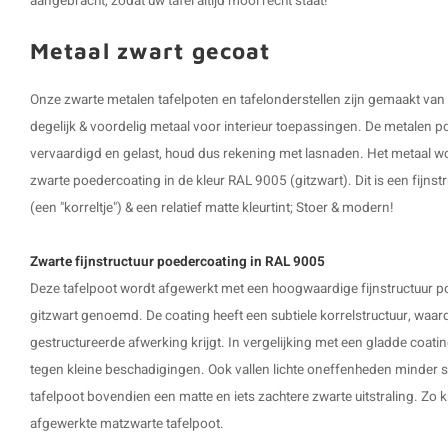
aangebracht, zodat uw tafel altijd mooi recht staat!
Metaal zwart gecoat
Onze zwarte metalen tafelpoten en tafelonderstellen zijn gemaakt van
degelijk & voordelig metaal voor interieur toepassingen. De metalen 
vervaardigd en gelast, houd dus rekening met lasnaden. Het metaal 
zwarte poedercoating in de kleur RAL 9005 (gitzwart). Dit is een fijnstr
(een "korreltje") & een relatief matte kleurtint; Stoer & modern!
Zwarte fijnstructuur poedercoating in RAL 9005
Deze tafelpoot wordt afgewerkt met een hoogwaardige fijnstructuur p
gitzwart genoemd. De coating heeft een subtiele korrelstructuur, waard
gestructureerde afwerking krijgt. In vergelijking met een gladde coatin
tegen kleine beschadigingen. Ook vallen lichte oneffenheden minder sn
tafelpoot bovendien een matte en iets zachtere zwarte uitstraling. Zo kr
afgewerkte matzwarte tafelpoot.