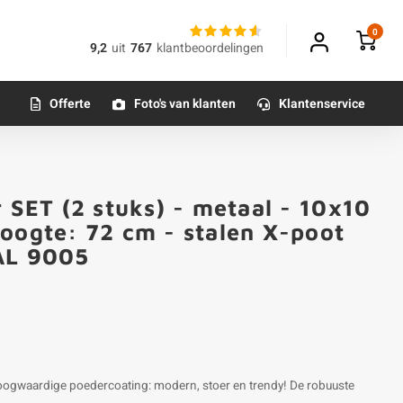
0
9,2
uit
767
klantbeoordelingen
Offerte
Foto's van klanten
Klantenservice
r SET (2 stuks) - metaal - 10x10
oogte: 72 cm - stalen X-poot
AL 9005
hoogwaardige poedercoating: modern, stoer en trendy! De robuuste