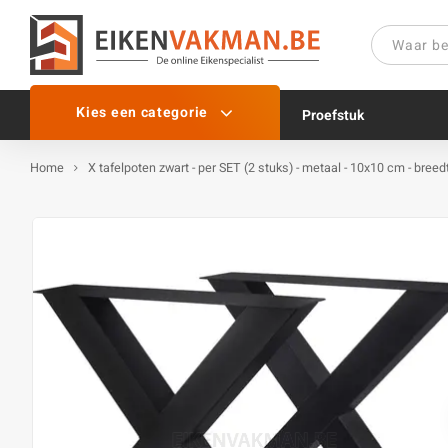
Kies een categorie
Proefstuk
Home
X tafelpoten zwart - per SET (2 stuks) - metaal - 10x10 cm - bree