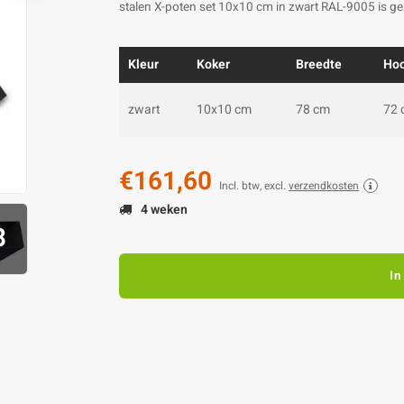
stalen X-poten set 10x10 cm in zwart RAL-9005 is ge
Kleur
Koker
Breedte
Ho
zwart
10x10 cm
78 cm
72 
€161,60
Incl. btw, excl.
verzendkosten
4 weken
8
In