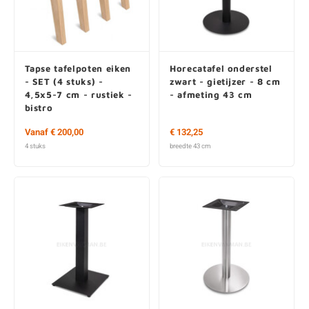
O
M
E
D
H
T
M
A
M
(
Tapse tafelpoten eiken
Horecatafel onderstel
E
M
V
S
- SET (4 stuks) -
zwart - gietijzer - 8 cm
4,5x5-7 cm - rustiek -
- afmeting 43 cm
bistro
C
M
P
Vanaf € 200,00
€ 132,25
E
M
V
4 stuks
breedte 43 cm
M
B
A