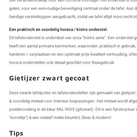
zelf verantwoordelijk voor een correcte montage. Het onderstel is voo
gaten, voor een eenvoudige bevestiging centraal onder de tafel. Aan d
handige versteldoppen aangebracht, zodat uw tafel altijd mooi recht st
Een praktisch en voordelig horeca / bistro onderstel.
Dit tafelonderstel is onderdeel van onze "bistro serie". Een onderstel g
heeft een aantal primaire kenmerken, waaronder: praktisch in gebruik, 
hanteren / verplaatsen en een optimale prijs-kwaliteit verhouding, ofte
horeca onderstellen ook ideaal geschikt voor thuisgebruik.
Gietijzer zwart gecoat
Deze zwarte tafelpoten en tafelonderstellen zijn gemaakt van gietijzer; 
& voordelig metaal voor interieur toepassingen. Het metaal wordt af
poedercoating in de kleur RAL 9005 (gitzwart). Dit is een fijnstructuur 
"korreltje") & een relatief matte kleurtint; Stoer & modern!
Tips