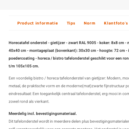
Product informatie
Tips
Norm
Klantfoto's
Horecatafel onderstel - gietijzer - zwart RAL 9005 - koker: 8x8 cm -
40x40 cm - montageplaat (bovenkant): 30x30 cm - hoogte: 72 cm - in
poedercoating - horeca / bistro tafelonderstel geschikt voor een ron
t/m 105x105 cm.
Een voordelig bistro /
horeca tafelonderstel
van gietijzer: Modern, moo
metaal, de praktische vorm en de moderne(mat)zwarte fijnstructuur p
eindresultaat: Een toegankelijk centraal tafelonderstel, erg mooi in co
zowel rond als vierkant.
Meerdelig incl. bevestigingsmateriaal.
Dit tafelonderstel wordt in meerdere delen plus bevestigingsmaterial