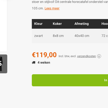
stoer en stijlvol! Dit centrale horecatafel onderstel 
105 cm.
Lees meer
Kleur
Koker
Afmeting
Hoo
zwart
8x8 cm
40x40 cm
72 
€119,00
Incl. btw, excl.
verzendkosten
5
4 weken
In