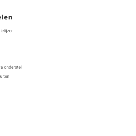
elen
ietijzer
ca onderstel
buiten