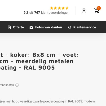
0
9,2
uit
767
klantbeoordelingen
Offerte
Foto's van klanten
Klantenservice
t - koker: 8x8 cm - voet:
cm - meerdelig metalen
oating - RAL 9005
zendkosten
ietijzer met hoogwaardige zwarte poedercoating in RAL 9005: modern,