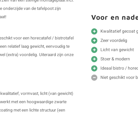
rzien van een stevige montageplaat incl.
e onderzijde van de tafelpoot zijn
Voor en nad
aat!
Kwalitatief gecoat g
eschikt voor een horecatafel / bistrotafel
Zeer voordelig
een relatief laag gewicht, eenvoudig te
Licht van gewicht
wel (extra) voordelig. Uiteraard zijn onze
Stoer & modern
Ideaal bistro / hore
Niet geschikt voor 
kwalitatief, vormvast, licht (van gewicht)
gewerkt met een hoogwaardige zwarte
coating met een lichte structuur (een