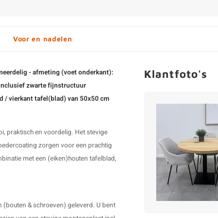
Voor en nadelen
Klantfoto's
 meerdelig - afmeting (voet onderkant):
clusief zwarte fijnstructuur
d / vierkant tafel(blad) van 50x50 cm
i, praktisch en voordelig. Het stevige
oedercoating zorgen voor een prachtig
mbinatie met een (eiken)houten tafelblad,
en (bouten & schroeven) geleverd. U bent