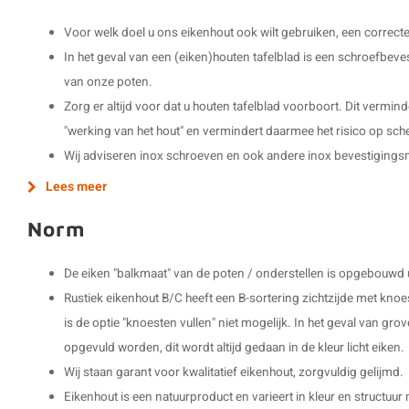
Voor welk doel u ons eikenhout ook wilt gebruiken, een correct
In het geval van een (eiken)houten tafelblad is een schroefbev
van onze poten.
Zorg er altijd voor dat u houten tafelblad voorboort. Dit vermin
"werking van het hout" en vermindert daarmee het risico op sch
Wij adviseren inox schroeven en ook andere inox bevestigings
Lees meer
Norm
De eiken "balkmaat" van de poten / onderstellen is opgebouwd ui
Rustiek eikenhout B/C heeft een B-sortering zichtzijde met knoe
is de optie "knoesten vullen" niet mogelijk. In het geval van gro
opgevuld worden, dit wordt altijd gedaan in de kleur licht eiken.
Wij staan garant voor kwalitatief eikenhout, zorgvuldig gelijmd.
Eikenhout is een natuurproduct en varieert in kleur en structu