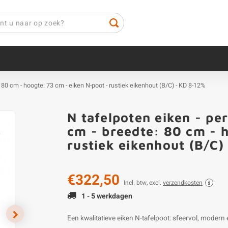
: 80 cm - hoogte: 73 cm - eiken N-poot - rustiek eikenhout (B/C) - KD 8-12%
N tafelpoten eiken - per
cm - breedte: 80 cm - 
rustiek eikenhout (B/C)
€322,50
Incl. btw, excl.
verzendkosten
1 - 5 werkdagen
Een kwalitatieve eiken N-tafelpoot: sfeervol, modern