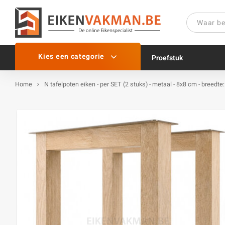
Kies een categorie
Proefstuk
Home
N tafelpoten eiken - per SET (2 stuks) - metaal - 8x8 cm - breedte