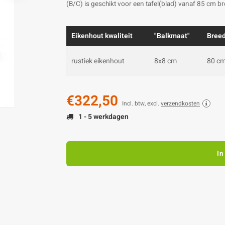
(B/C) is geschikt voor een tafel(blad) vanaf 85 cm b
Eikenhout kwaliteit
"Balkmaat"
Bree
rustiek eikenhout
8x8 cm
80 c
€322,50
Incl. btw, excl.
verzendkosten
1 - 5 werkdagen
In