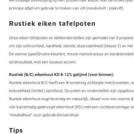
eenvoudige bevestiging op een positie naar keuze. Aan de onderzijde
principe altijd om gebruik te maken van vilt (meubelvilt / plakvilt).
Rustiek eiken tafelpoten
Onze eiken tafelpoten en tafelonderstellen zijn gemaakt van Europees
om zijn schoonheid, hardheid, sterkte, duurzaamheid (klasse 2) en het he
De warme (geel)bruine kleurtint, mooie vlamstructuur en karakteristiek
eindresultaat, met een luxueus accent.
Rustiek (B/C) eikenhout KD 8-12% gelijmd (voor binnen).
Rustiek eikenhout B/C heeft een B-sortering zichtzijde met knoesten, 
hoeveelheid (lichter) spinthout. De poten en onderstellen zijn opgebouw
Rustiek eikenhout oogt levendig en natuurlijk, ideaal voor een warme & 
van kunstmatig gedroogd eikenhout (KD) met een vochtpercentage van 
"meubelhout" voor gebruik binnenshuis.
Tips