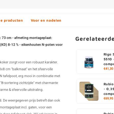
de producten
Voor en nadelen
Gerelateerd
te: 73 cm - afmeting montageplaat:
 (KD) 8-12 % - eikenhouten N-poten voor
Rigo 
5510 -
 koker zorgt voor een robuust karakter.
compo
€41,30
8x8 cm "balkmaat" en het sfeervolle
N tafelpoot
, erg mooi in combinatie met
 "B-sortering zichtzijde" met charmante
Rubio
- 0,39
arme & sfeervolle uitstraling.
comp
€69,95
rd. De weergegeven prijs betreft dan ook
n montageplaat incl. gaten, voor een
Rubio