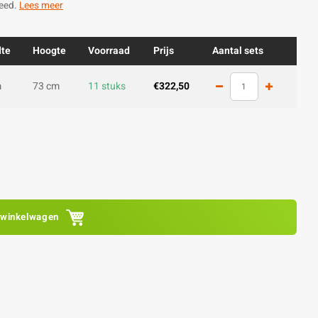
reed.
Lees meer
dte
Hoogte
Voorraad
Prijs
Aantal sets
m
73 cm
11 stuks
€322,50
 winkelwagen