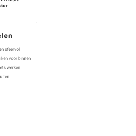
ctor
elen
 en sfeervol
eiken voor binnen
 iets werken
buiten