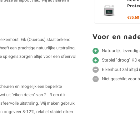
 is deze
tafelpoot
vlak. Wij adviseren in
Prote
€35,60
Voor en nad
 eikenhout. Eik (Quercus) staat bekend
eft een prachtige natuurlijke uitstraling.
Natuurlijk, levendig
e spiegels zorgen altijd voor een sfeervol
Stabiel "droog" KD 
Eikenhout zal altijd
Niet geschikt voor 
scheuren en mogelijk een beperkte
d uit "eiken delen" van 2 - 3 cm dik.
sfeervolle uitstraling. Wij maken gebruik
ongeveer 8-12%, relatief stabiel eiken