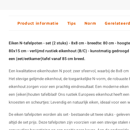
Product informatie
Tips
Norm
Gerelateer
Eiken N-tafelpoten - set (2 stuks) - 8x8 cm - breedte: 80 cm - hoog
80x15 cm -
verlijmd rustiek eikenhout (B/C) - kunstmatig gedroogd
een (eet/eetkamer)tafel vanaf 85 cm breed.
Een kwalitatieve eikenhouten
N poot
: zeer sfeervol, waarbij de 8x8 cm
Het stevige gelijmde eikenhout, de toegankelijke N-vorm, de robuuste 
eikenhout zorgen voor een prachtig eindresultaat: Een moderne eiken
een (eiken)houten tafelblad! Ons rustiek Europees eikenhout heeft een
knoesten en scheurtjes: Levendig en natuurlijk eiken, ideaal voor een w
De
eiken tafelpoten
worden als set - bestaande uit twee stuks - geleve
altijd de set prijs. Deze tafelpoten zijn voorzien van een stevige stale