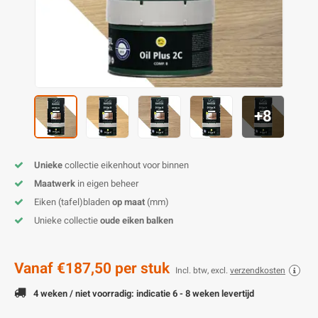
O
M
E
D
H
T
M
A
M
(
E
M
V
S
+8
C
M
P
E
M
V
Unieke
collectie eikenhout voor binnen
M
B
Maatwerk
in eigen beheer
Eiken (tafel)bladen
op maat
(mm)
A
Unieke collectie
oude eiken balken
Vanaf
€187,50
per stuk
Incl. btw, excl.
verzendkosten
4 weken / niet voorradig: indicatie 6 - 8 weken levertijd