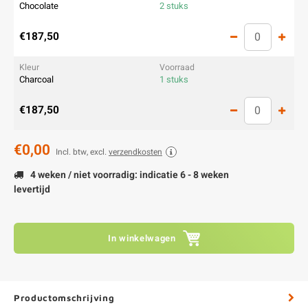
Chocolate
2 stuks
€187,50
Charcoal
1 stuks
€187,50
€0,00
Incl. btw, excl.
verzendkosten
4 weken / niet voorradig: indicatie 6 - 8 weken
levertijd
In winkelwagen
Productomschrijving