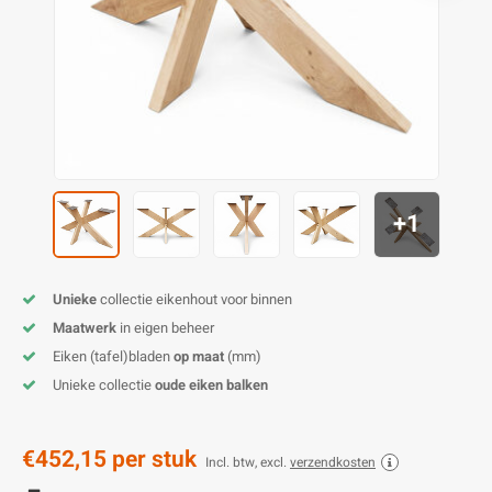
O
M
E
D
H
T
M
A
M
(
E
M
V
S
C
M
P
+1
E
M
V
M
B
Unieke
collectie eikenhout voor binnen
Maatwerk
in eigen beheer
A
Eiken (tafel)bladen
op maat
(mm)
Unieke collectie
oude eiken balken
€452,15
per stuk
Incl. btw, excl.
verzendkosten