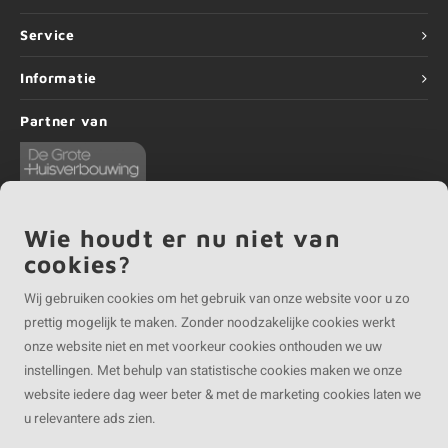
Service
Informatie
Partner van
Wie houdt er nu niet van
cookies?
©
Copyright
2026 EIKENvakman.be | EIKENvakman.be is onderdeel van
Roca
Online BV
Wij gebruiken cookies om het gebruik van onze website voor u zo
prettig mogelijk te maken. Zonder noodzakelijke cookies werkt
onze website niet en met voorkeur cookies onthouden we uw
instellingen. Met behulp van statistische cookies maken we onze
website iedere dag weer beter & met de marketing cookies laten we
u relevantere ads zien.