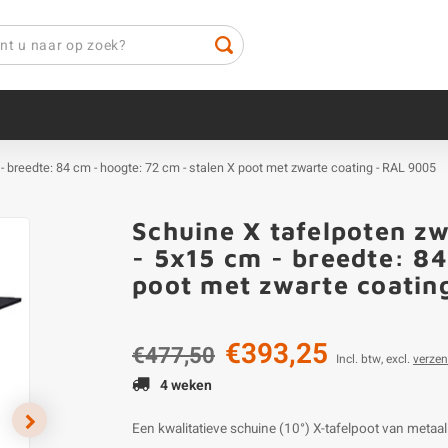
 - breedte: 84 cm - hoogte: 72 cm - stalen X poot met zwarte coating - RAL 9005
Schuine X tafelpoten zw
- 5x15 cm - breedte: 84
poot met zwarte coatin
€393,25
€477,50
Incl. btw, excl.
verze
4 weken
Een kwalitatieve schuine (10°) X-tafelpoot van meta