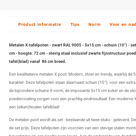
Product informatie
Tips
Norm
Voor en na
Metalen X-tafelpoten - zwart RAL 9005 - 5x15 cm - schuin (10°) - set
cm - hoogte: 72 cm - stevig staal inclusief zwarte fijnstructuur poe
tafel(blad) vanaf 86 cm breed.
Een kwalitatieve metalen X poot: Modern, stoer en trendy, waarbij de
karakter. Deze tafelpoten staan daarnaast schuin (10°), voor een extra
de bijzondere schuine X-vorm, de imposante 5x15 cm koker en de stoe
poedercoating zorgen voor een prachtig eindresultaat: Een moderne X
een (eiken)houten tafelblad!
De
metalen poot
wordt als set - bestaande uit twee stuks - geleverd. D
de set prijs. Deze tafelpoten zijn voorzien van een stevige stalen mon