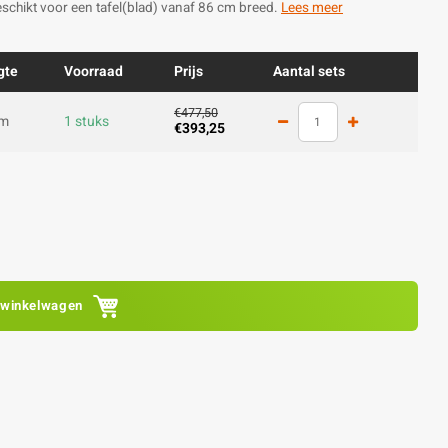
eschikt voor een tafel(blad) vanaf 86 cm breed.
Lees meer
gte
Voorraad
Prijs
Aantal sets
€477,50
cm
1 stuks
€393,25
 winkelwagen