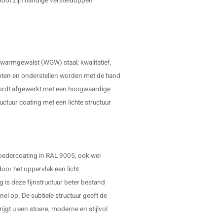
poot
zijn handige versteldoppen
 warmgewalst (WGW) staal; kwalitatief,
poten en onderstellen worden met de hand
wordt afgewerkt met een hoogwaardige
uctuur coating met een lichte structuur
oedercoating in RAL 9005, ook wel
oor het oppervlak een licht
g is deze fijnstructuur beter bestand
el op. De subtiele structuur geeft de
ijgt u een stoere, moderne en stijlvol