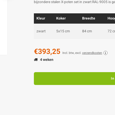
bijzondere stalen X-poten set in zwart RAL-9005 is g
Kleur
Koker
Breedte
Hoo
zwart
5x15 cm
84 cm
72 
€393,25
Incl. btw, excl.
verzendkosten
4 weken
In