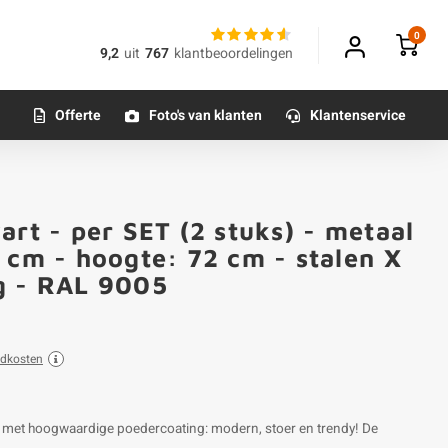
0
9,2
uit
767
klantbeoordelingen
Offerte
Foto's van klanten
Klantenservice
art - per SET (2 stuks) - metaal
 cm - hoogte: 72 cm - stalen X
g - RAL 9005
ndkosten
al met hoogwaardige poedercoating: modern, stoer en trendy! De