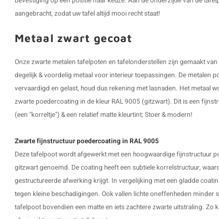
bevestiging op een positie naar keuze. Aan de onderzijde van de
tafel
aangebracht, zodat uw tafel altijd mooi recht staat!
Metaal zwart gecoat
Onze zwarte metalen tafelpoten en tafelonderstellen zijn gemaakt van
degelijk & voordelig metaal voor interieur toepassingen. De metalen 
vervaardigd en gelast, houd dus rekening met lasnaden. Het metaal 
zwarte poedercoating in de kleur RAL 9005 (gitzwart). Dit is een fijnstr
(een "korreltje") & een relatief matte kleurtint; Stoer & modern!
Zwarte fijnstructuur poedercoating in RAL 9005
Deze tafelpoot wordt afgewerkt met een hoogwaardige fijnstructuur p
gitzwart genoemd. De coating heeft een subtiele korrelstructuur, waard
gestructureerde afwerking krijgt. In vergelijking met een gladde coatin
tegen kleine beschadigingen. Ook vallen lichte oneffenheden minder sn
tafelpoot bovendien een matte en iets zachtere zwarte uitstraling. Zo kr