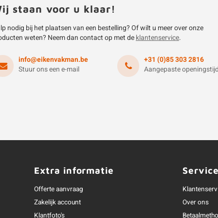
ij staan voor u klaar!
lp nodig bij het plaatsen van een bestelling? Of wilt u meer over onze
oducten weten? Neem dan contact op met de
klantenservice
.
info@eikenvakman.be
+31 (0)85 303 2816
Stuur ons een e-mail
Aangepaste openingstij
Extra informatie
Servic
Offerte aanvraag
Klantenserv
Zakelijk account
Over ons
Klantfoto's
Betaalmeth