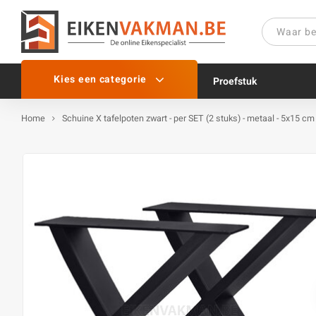
Kies een categorie
Proefstuk
Home
Schuine X tafelpoten zwart - per SET (2 stuks) - metaal - 5x15 cm