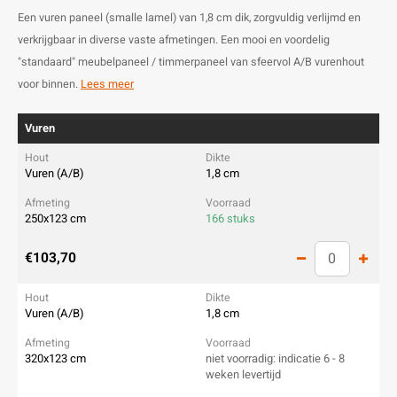
Een vuren paneel (smalle lamel) van 1,8 cm dik, zorgvuldig verlijmd en
verkrijgbaar in diverse vaste afmetingen. Een mooi en voordelig
"standaard" meubelpaneel / timmerpaneel van sfeervol A/B vurenhout
voor binnen.
Lees meer
Vuren
Vuren (A/B)
1,8 cm
250x123 cm
166 stuks
€103,70
Vuren (A/B)
1,8 cm
320x123 cm
niet voorradig: indicatie 6 - 8
weken levertijd