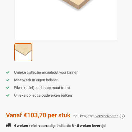
O
M
E
D
H
T
M
A
M
(
E
M
V
S
C
M
P
E
M
V
Unieke
collectie eikenhout voor binnen
M
B
Maatwerk
in eigen beheer
Eiken (tafel)bladen
op maat
(mm)
A
Unieke collectie
oude eiken balken
Vanaf
€103,70
per stuk
Incl. btw, excl.
verzendkosten
4 weken / niet voorradig: indicatie 6 - 8 weken levertijd