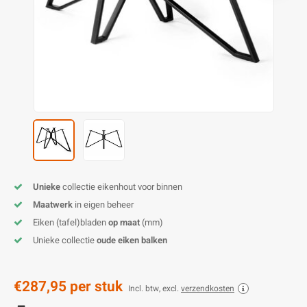
O
M
E
D
H
T
M
A
M
(
E
M
V
S
C
M
P
E
M
V
M
B
Unieke
collectie eikenhout voor binnen
Maatwerk
in eigen beheer
A
Eiken (tafel)bladen
op maat
(mm)
Unieke collectie
oude eiken balken
€287,95
per stuk
Incl. btw, excl.
verzendkosten