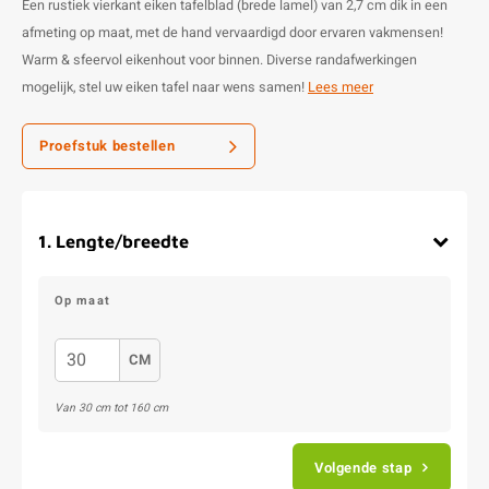
Een rustiek vierkant eiken tafelblad (brede lamel) van 2,7 cm dik in een
afmeting op maat, met de hand vervaardigd door ervaren vakmensen!
Warm & sfeervol eikenhout voor binnen. Diverse randafwerkingen
mogelijk, stel uw eiken tafel naar wens samen!
Lees meer
Proefstuk bestellen
1
.
Lengte/breedte
Op maat
CM
Van
30
cm tot
160
cm
Volgende stap