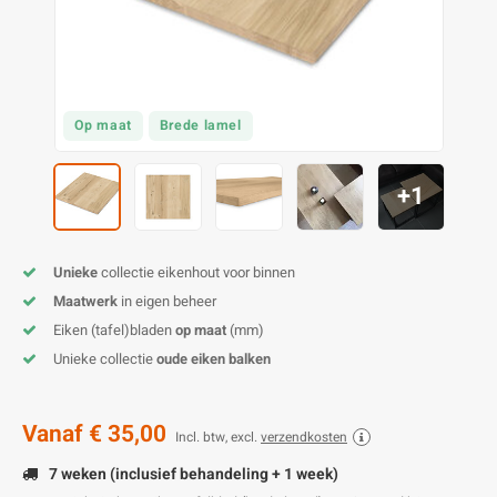
O
M
E
D
H
T
M
A
M
(
E
M
V
S
Op maat
Brede lamel
C
M
P
+1
E
M
V
Unieke
collectie eikenhout voor binnen
M
B
Maatwerk
in eigen beheer
Eiken (tafel)bladen
op maat
(mm)
A
Unieke collectie
oude eiken balken
Vanaf
€ 35,00
Incl. btw, excl.
verzendkosten
7 weken (inclusief behandeling + 1 week)