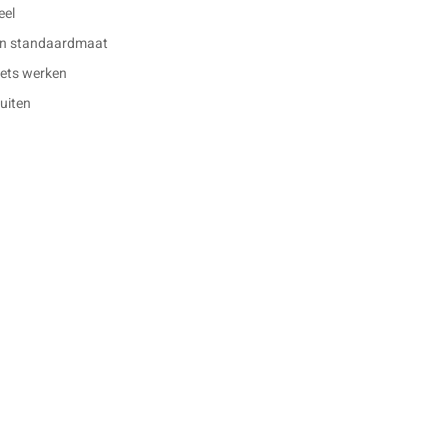
eel
en standaardmaat
 iets werken
buiten