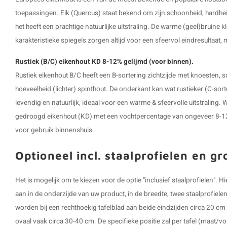
toepassingen. Eik (Quercus) staat bekend om zijn schoonheid, hardhei
het heeft een prachtige natuurlijke uitstraling. De warme (geel)bruine k
karakteristieke spiegels zorgen altijd voor een sfeervol eindresultaat,
Rustiek (B/C) eikenhout KD 8-12% gelijmd (voor binnen).
Rustiek eikenhout B/C heeft een B-sortering zichtzijde met knoesten, 
hoeveelheid (lichter) spinthout. De onderkant kan wat rustieker (C-sort
levendig en natuurlijk, ideaal voor een warme & sfeervolle uitstraling
gedroogd eikenhout (KD) met een vochtpercentage van ongeveer 8-12%,
voor gebruik binnenshuis.
Optioneel incl. staalprofielen en g
Het is mogelijk om te kiezen voor de optie "inclusief staalprofielen".
aan in de onderzijde van uw product, in de breedte, twee staalprofiel
worden bij een rechthoekig tafelblad aan beide eindzijden circa 20 cm 
ovaal vaak circa 30-40 cm. De specifieke positie zal per tafel (maat/v