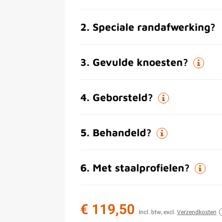
2
.
Speciale randafwerking?
3
.
Gevulde knoesten?
4
.
Geborsteld?
5
.
Behandeld?
6
.
Met staalprofielen?
€ 119,50
Incl. btw, excl.
Verzendkosten