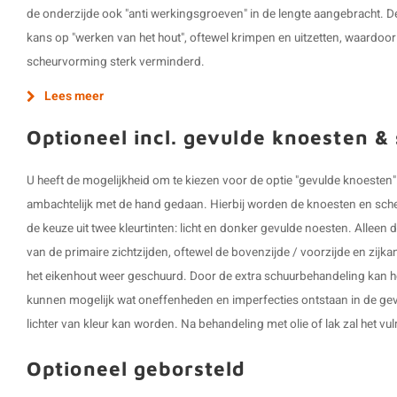
de onderzijde ook "anti werkingsgroeven" in de lengte aangebracht. D
kans op "werken van het hout", oftewel krimpen en uitzetten, waardoo
scheurvorming sterk verminderd.
Lees meer
Optioneel incl. gevulde knoesten &
U heeft de mogelijkheid om te kiezen voor de optie "gevulde knoeste
ambachtelijk met de hand gedaan. Hierbij worden de knoesten en scheu
de keuze uit twee kleurtinten: licht en donker gevulde noesten. Allee
van de primaire zichtzijden, oftewel de bovenzijde / voorzijde en zij
het eikenhout weer geschuurd. Door de extra schuurbehandeling kan het
kunnen mogelijk wat oneffenheden en imperfecties ontstaan in de gev
lichter van kleur kan worden. Na behandeling met olie of lak zal het v
Optioneel geborsteld