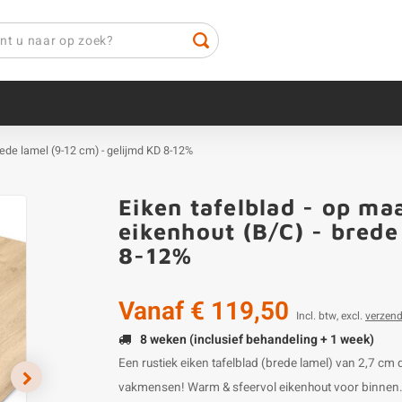
 brede lamel (9-12 cm) - gelijmd KD 8-12%
Eiken tafelblad - op maa
eikenhout (B/C) - brede
8-12%
Vanaf
€ 119,50
Incl. btw, excl.
verzen
8 weken (inclusief behandeling + 1 week)
Een rustiek eiken tafelblad (brede lamel) van 2,7 cm
vakmensen! Warm & sfeervol eikenhout voor binnen. 