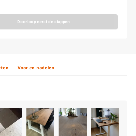
Doorloop eerst de stappen
cten
Voor en nadelen