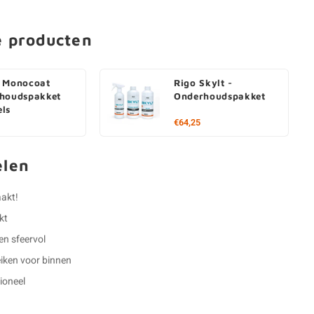
e producten
 Monocoat
Rigo Skylt -
houdspakket
Onderhoudspakket
ls
€64,25
elen
aakt!
kt
 en sfeervol
eiken voor binnen
ioneel