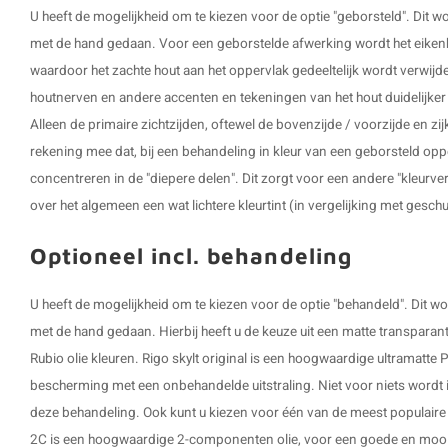
U heeft de mogelijkheid om te kiezen voor de optie "geborsteld". Dit
met de hand gedaan. Voor een geborstelde afwerking wordt het eikenh
waardoor het zachte hout aan het oppervlak gedeeltelijk wordt verwijd
houtnerven en andere accenten en tekeningen van het hout duidelijker z
Alleen de primaire zichtzijden, oftewel de bovenzijde / voorzijde en z
rekening mee dat, bij een behandeling in kleur van een geborsteld opp
concentreren in de "diepere delen". Dit zorgt voor een andere "kleurve
over het algemeen een wat lichtere kleurtint (in vergelijking met gesch
Optioneel incl. behandeling
U heeft de mogelijkheid om te kiezen voor de optie "behandeld". Dit
met de hand gedaan. Hierbij heeft u de keuze uit een matte transparante
Rubio olie kleuren. Rigo skylt original is een hoogwaardige ultramatte P
bescherming met een onbehandelde uitstraling. Niet voor niets wordt i
deze behandeling. Ook kunt u kiezen voor één van de meest populaire 
2C is een hoogwaardige 2-componenten olie, voor een goede en mooie