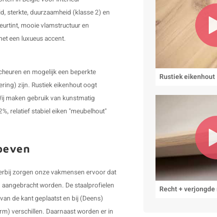
d, sterkte, duurzaamheid (klasse 2) en
leurtint, mooie vlamstructuur en
 met een luxueus accent.
scheuren en mogelijk een beperkte
Rustiek eikenhout
ering) zijn. Rustiek eikenhout oogt
. Wij maken gebruik van kunstmatig
 relatief stabiel eiken "meubelhout"
roeven
 Hierbij zorgen onze vakmensen ervoor dat
en aangebracht worden. De staalprofielen
Recht + verjongde
van de kant geplaatst en bij (Deens)
orm) verschillen. Daarnaast worden er in