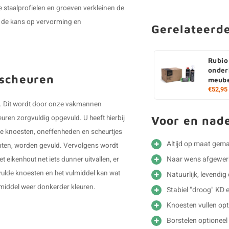
e staalprofielen en groeven verkleinen de
r de kans op vervorming en
Gerelateerd
Rubio
onder
 scheuren
meube
€52,95
n". Dit wordt door onze vakmannen
ren zorgvuldig opgevuld. U heeft hierbij
Voor en nad
n de knoesten, oneffenheden en scheurtjes
Altijd op maat gem
kanten, worden gevuld. Vervolgens wordt
Naar wens afgewer
 eikenhout net iets dunner uitvallen, er
ulde knoesten en het vulmiddel kan wat
Natuurlijk, levendig
ulmiddel weer donkerder kleuren.
Stabiel "droog" KD 
Knoesten vullen opt
Borstelen optioneel