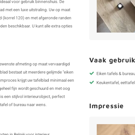
deaal voor gebruik binnenshuis. De
ad met een luxe uitstraling. Uw op maat
d (korrel 120) en met afgeronde randen
den beschikbaar. U kunt alle extra opties
Vaak gebruik
 gewenste afmeting op maat vervaardigd
lad bestaat uit meerdere gelijmde "eiken
Eiken tafels & bureau
ijmproces krijgt uw tafelblad minimaal een
Keukentafel, eettafel
s geheel fijn wordt geschuurd en met oog
 een stijlvol interieurobject, perfect
Impressie
ettafel of bureau naar wens.
ten in België voor interieur