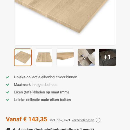
O
M
E
D
H
T
M
A
M
(
E
M
V
S
C
M
P
+1
E
M
V
M
B
Unieke
collectie eikenhout voor binnen
Maatwerk
in eigen beheer
A
Eiken (tafel)bladen
op maat
(mm)
Unieke collectie
oude eiken balken
Vanaf
€ 143,35
Incl. btw, excl.
verzendkosten
4 - 6 weken (inclusief behandeling + 1 week)