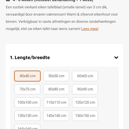
Een rustiek vierkant eiken tafelblad (smalle lamel) van 3 cm dik,
vervaardigd door ervaren vakmensen! Warm & sfeervol eikenhout voor
binnen. Verkrijgbaar in vaste afmetingen en diverse randafwerkingen
mogelijk, stel uw eiken tafel naar wens samen!
Lees meer
1
.
Lengte/breedte
40x40 cm
50x50 cm
60x60 cm
70x70 cm
80x80 cm
90x90 cm
100x100 cm
110x110 cm
120x120 cm
130x130 cm
140x140 cm
150x150 cm
160x160 cm