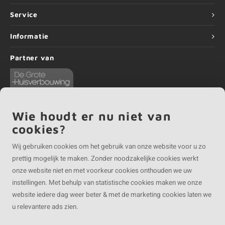
Service
Informatie
Partner van
Wie houdt er nu niet van
cookies?
©
Copyright
2026 EIKENvakman.be | EIKENvakman.be is onderdeel van
Roca
Online BV
Wij gebruiken cookies om het gebruik van onze website voor u zo
prettig mogelijk te maken. Zonder noodzakelijke cookies werkt
onze website niet en met voorkeur cookies onthouden we uw
instellingen. Met behulp van statistische cookies maken we onze
website iedere dag weer beter & met de marketing cookies laten we
u relevantere ads zien.