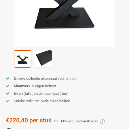
O
M
E
D
H
T
M
A
M
(
E
M
V
S
C
M
P
E
M
V
M
B
Unieke
collectie eikenhout voor binnen
Maatwerk
in eigen beheer
A
Eiken (tafel)bladen
op maat
(mm)
Unieke collectie
oude eiken balken
€220,40
per stuk
Incl. btw, excl.
verzendkosten