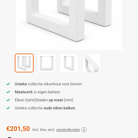
O
M
E
D
H
T
M
A
M
(
E
M
V
S
C
M
P
E
M
V
M
B
Unieke
collectie eikenhout voor binnen
Maatwerk
in eigen beheer
A
Eiken (tafel)bladen
op maat
(mm)
Unieke collectie
oude eiken balken
€201,50
Incl. btw, excl.
verzendkosten