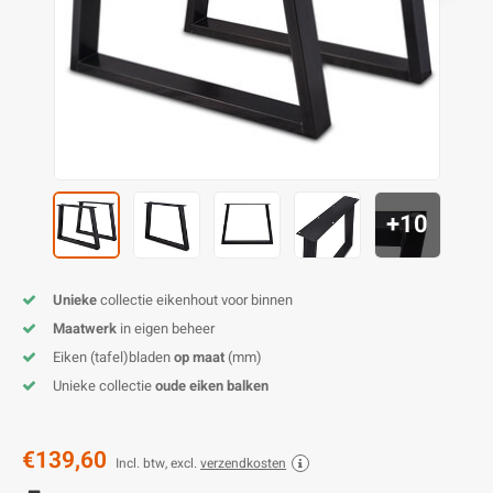
O
M
E
D
H
T
M
A
M
(
E
M
V
S
C
M
P
+10
E
M
V
M
B
Unieke
collectie eikenhout voor binnen
Maatwerk
in eigen beheer
A
Eiken (tafel)bladen
op maat
(mm)
Unieke collectie
oude eiken balken
€139,60
Incl. btw, excl.
verzendkosten