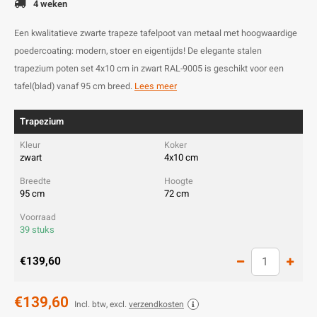
4 weken
Een kwalitatieve zwarte trapeze tafelpoot van metaal met hoogwaardige
poedercoating: modern, stoer en eigentijds! De elegante stalen
trapezium poten set 4x10 cm in zwart RAL-9005 is geschikt voor een
tafel(blad) vanaf 95 cm breed.
Lees meer
Trapezium
zwart
4x10 cm
95 cm
72 cm
39 stuks
€139,60
€139,60
Incl. btw, excl.
verzendkosten