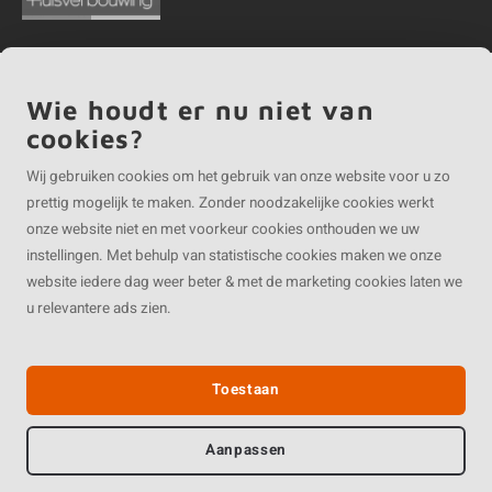
Wie houdt er nu niet van
©
Copyright
2026 EIKENvakman.be | EIKENvakman.be is onderdeel van
Roca
cookies?
Online BV
Wij gebruiken cookies om het gebruik van onze website voor u zo
prettig mogelijk te maken. Zonder noodzakelijke cookies werkt
onze website niet en met voorkeur cookies onthouden we uw
instellingen. Met behulp van statistische cookies maken we onze
website iedere dag weer beter & met de marketing cookies laten we
u relevantere ads zien.
Toestaan
Aanpassen