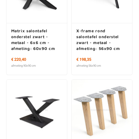
O
M
E
D
H
T
M
A
M
(
Matrix salontafel
X-frame rond
E
M
V
S
onderstel zwart -
salontafel onderstel
metaal - 6x6 cm -
zwart - metaal -
afmeting: 60x90 cm
afmeting: 56x90 cm
C
M
P
€ 220,40
€ 198,35
E
M
V
afmeting 90x90 cm
afmeting 56x90 cm
M
B
A