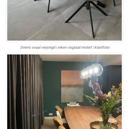
Deens ovaal verjongd | eiken visgraat motief | klantfoto