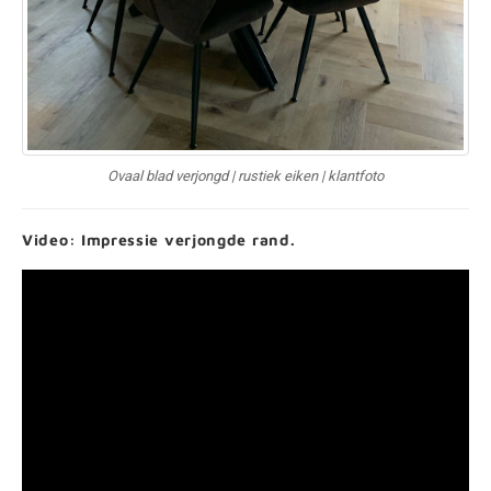
Ovaal blad verjongd | rustiek eiken | klantfoto
Video: Impressie verjongde rand.