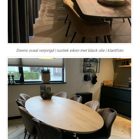
Deens ovaal verjongd | rustiek eiken met black olie | klantfoto