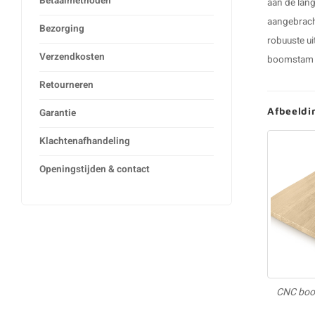
Betaalmethoden
aan de lang
aangebrach
Bezorging
robuuste ui
Verzendkosten
boomstam 
Retourneren
Afbeeldi
Garantie
Klachtenafhandeling
Openingstijden & contact
CNC boom