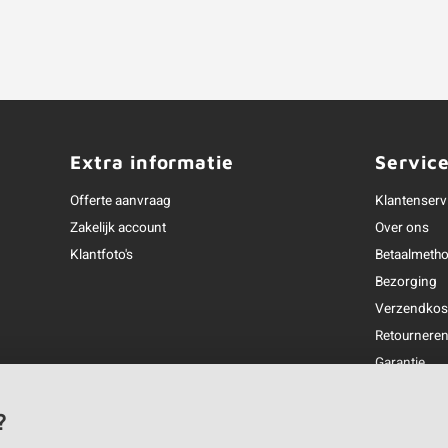
Extra informatie
Servic
Offerte aanvraag
Klantenserv
Zakelijk account
Over ons
Klantfoto's
Betaalmeth
Bezorging
Verzendkos
Retournere
Garantie
Klachtenafh
Openingstij
?