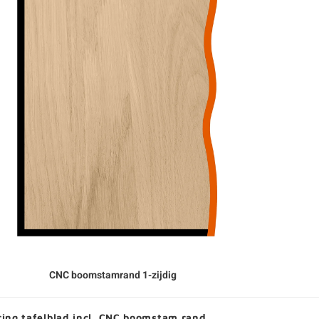
CNC boomstamrand 1-zijdig
ing tafelblad incl. CNC boomstam rand.