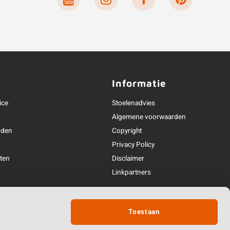
e
Informatie
ice
Stoelenadvies
Algemene voorwaarden
oden
Copyright
Privacy Policy
ten
Disclaimer
n
Linkpartners
andeling
Partner van
Toestaan
den & contact