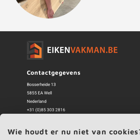
Contactgegevens
Bosserheide 13
5855 EA Well
Nederland
+31 (0)85 303 2816
info@eikenvakman.be
Alle bedragen zijn incl. btw
Wie houdt er nu niet van cookies