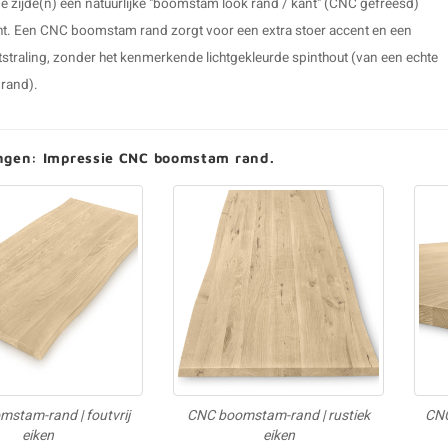
e zijde(n) een natuurlijke "boomstam look rand / kant" (CNC gefreesd)
t. Een CNC boomstam rand zorgt voor een extra stoer accent en een
tstraling, zonder het kenmerkende lichtgekleurde spinthout (van een echte
rand).
ngen: Impressie CNC boomstam rand.
stam-rand | foutvrij
CNC boomstam-rand | rustiek
CNC
eiken
eiken