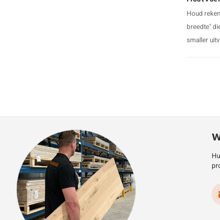
Houd reken
breedte" di
smaller uitv
W
Hu
pr