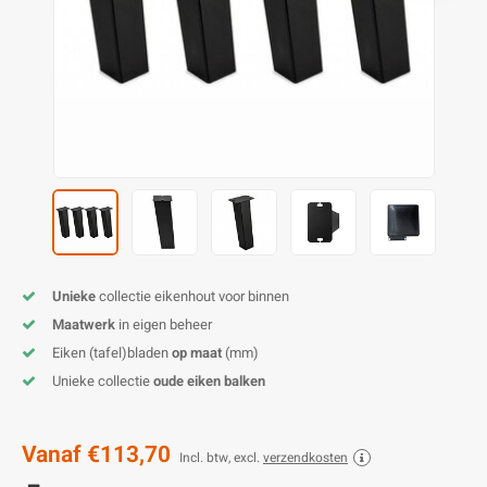
O
M
E
D
H
T
M
A
M
(
E
M
V
S
C
M
P
E
M
V
M
B
Unieke
collectie eikenhout voor binnen
Maatwerk
in eigen beheer
A
Eiken (tafel)bladen
op maat
(mm)
Unieke collectie
oude eiken balken
Vanaf
€113,70
Incl. btw, excl.
verzendkosten