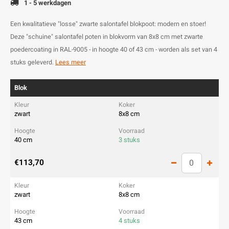
1 - 5 werkdagen
Een kwalitatieve "losse" zwarte salontafel blokpoot: modern en stoer!
Deze "schuine" salontafel poten in blokvorm van 8x8 cm met zwarte
poedercoating in RAL-9005 - in hoogte 40 of 43 cm - worden als set van 4
stuks geleverd.
Lees meer
Blok
zwart
8x8 cm
40 cm
3 stuks
€113,70
zwart
8x8 cm
43 cm
4 stuks