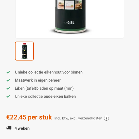
O
M
E
D
H
T
M
A
M
(
E
M
V
S
C
M
P
E
M
V
Unieke
collectie eikenhout voor binnen
M
B
Maatwerk
in eigen beheer
Eiken (tafel)bladen
op maat
(mm)
A
Unieke collectie
oude eiken balken
€22,45
per stuk
Incl. btw, excl.
verzendkosten
4 weken