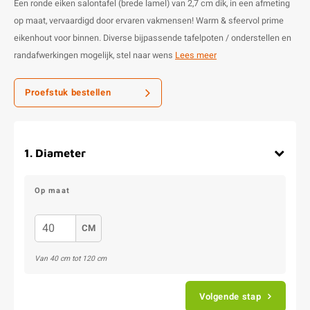
Een ronde eiken salontafel (brede lamel) van 2,7 cm dik, in een afmeting
op maat, vervaardigd door ervaren vakmensen! Warm & sfeervol prime
eikenhout voor binnen. Diverse bijpassende tafelpoten / onderstellen en
randafwerkingen mogelijk, stel naar wens
Lees meer
Proefstuk bestellen
1
.
Diameter
Op maat
CM
Van
40
cm tot
120
cm
Volgende stap