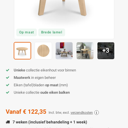
O
M
E
D
H
T
M
A
M
(
E
M
V
S
Op maat
Brede lamel
C
M
P
+3
E
M
V
Unieke
collectie eikenhout voor binnen
M
B
Maatwerk
in eigen beheer
Eiken (tafel)bladen
op maat
(mm)
A
Unieke collectie
oude eiken balken
Vanaf
€ 122,35
Incl. btw, excl.
verzendkosten
7 weken (inclusief behandeling + 1 week)