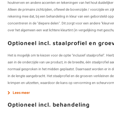
houtnerven en andere accenten en tekeningen van het hout duidelijker z
Alleen de primaire zichtzijden, oftewel de bovenzijde / voorzijde en z
rekening mee dat, bij een behandeling in kleur van een geborsteld opp
concentreren in de "diepere delen". Dit zorgt voor een andere "kleurve
over het algemeen een wat lichtere kleurtint (in vergelijking met gesch
Optioneel incl. staalprofiel en groe
Het is mogelijk om te kiezen voor de optie "inclusief staalprofiel". H
aan in de onderzijde van uw product, in de breedte, één staalprofiel a
normaal gesproken in het midden geplaatst. Daarnaast worden er in d
in de lengte aangebracht. Het staalprofiel en de groeven verkleinen de
krimpen en uitzetten, waardoor de kans op vervorming en scheurvorm
Lees meer
Optioneel incl. behandeling