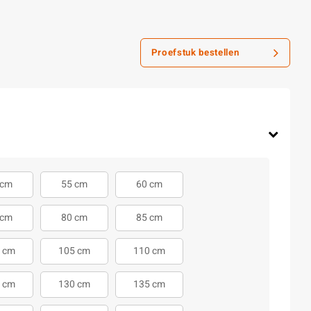
Proefstuk bestellen
 cm
55 cm
60 cm
 cm
80 cm
85 cm
 cm
105 cm
110 cm
 cm
130 cm
135 cm