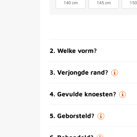
140 cm
145 cm
150
2
.
Welke vorm?
3
.
Verjongde rand?
4
.
Gevulde knoesten?
5
.
Geborsteld?