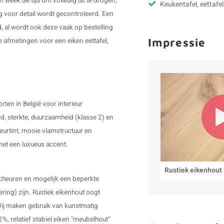
n week de tijd om volledig uit te drogen,
Keukentafel, eettafel
g voor detail wordt gecontroleerd. Een
, al wordt ook deze vaak op bestelling
Impressie
 afmetingen voor een eiken eettafel,
ten in België voor interieur
d, sterkte, duurzaamheid (klasse 2) en
leurtint, mooie vlamstructuur en
 met een luxueus accent.
Rustiek eikenhout
scheuren en mogelijk een beperkte
ering) zijn. Rustiek eikenhout oogt
. Wij maken gebruik van kunstmatig
 relatief stabiel eiken "meubelhout"