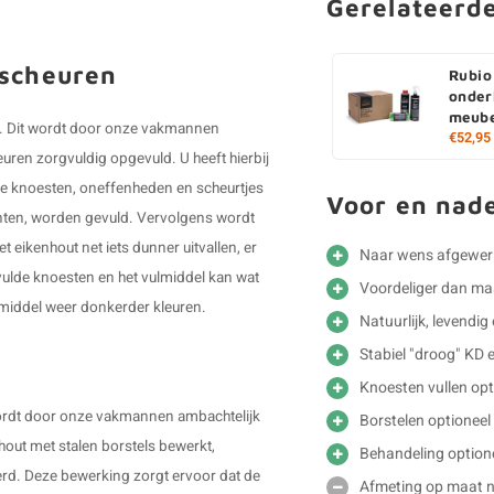
Gerelateerd
 scheuren
Rubio
onder
meube
n". Dit wordt door onze vakmannen
€52,95
ren zorgvuldig opgevuld. U heeft hierbij
n de knoesten, oneffenheden en scheurtjes
Voor en nad
kanten, worden gevuld. Vervolgens wordt
 eikenhout net iets dunner uitvallen, er
Naar wens afgewer
ulde knoesten en het vulmiddel kan wat
Voordeliger dan m
ulmiddel weer donkerder kleuren.
Natuurlijk, levendig
Stabiel "droog" KD 
Knoesten vullen opt
 wordt door onze vakmannen ambachtelijk
Borstelen optioneel
out met stalen borstels bewerkt,
Behandeling option
erd. Deze bewerking zorgt ervoor dat de
Afmeting op maat ni