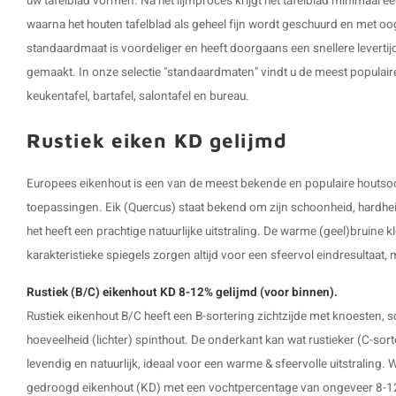
uw tafelblad vormen. Na het lijmproces krijgt het tafelblad minimaal ee
waarna het houten tafelblad als geheel fijn wordt geschuurd en met oo
standaardmaat is voordeliger en heeft doorgaans een snellere levertijd
gemaakt. In onze selectie "standaardmaten" vindt u de meest populaire
keukentafel, bartafel, salontafel en bureau.
Rustiek eiken KD gelijmd
Europees eikenhout is een van de meest bekende en populaire houtsoor
toepassingen. Eik (Quercus) staat bekend om zijn schoonheid, hardhei
het heeft een prachtige natuurlijke uitstraling. De warme (geel)bruine k
karakteristieke spiegels zorgen altijd voor een sfeervol eindresultaat,
Rustiek (B/C) eikenhout KD 8-12% gelijmd (voor binnen).
Rustiek eikenhout B/C heeft een B-sortering zichtzijde met knoesten, 
hoeveelheid (lichter) spinthout. De onderkant kan wat rustieker (C-sort
levendig en natuurlijk, ideaal voor een warme & sfeervolle uitstraling
gedroogd eikenhout (KD) met een vochtpercentage van ongeveer 8-12%,