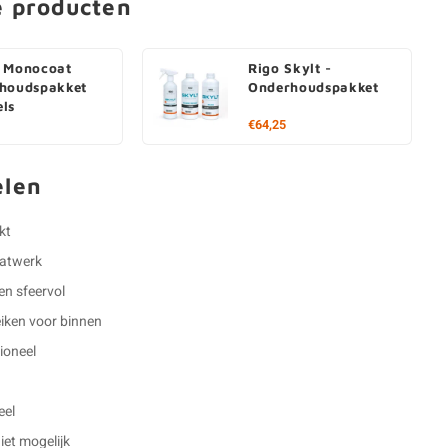
e producten
 Monocoat
Rigo Skylt -
houdspakket
Onderhoudspakket
ls
€64,25
elen
kt
aatwerk
 en sfeervol
eiken voor binnen
ioneel
eel
et mogelijk