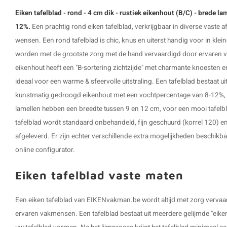
Eiken tafelblad - rond - 4 cm dik - rustiek eikenhout (B/C) - brede la
12%.
Een prachtig rond eiken tafelblad, verkrijgbaar in diverse vaste
wensen. Een
rond tafelblad
is chic, knus en uiterst handig voor in klei
worden met de grootste zorg met de hand vervaardigd door ervaren 
eikenhout heeft een "B-sortering zichtzijde" met charmante knoesten en
ideaal voor een warme & sfeervolle uitstraling. Een tafelblad bestaat u
kunstmatig gedroogd eikenhout met een vochtpercentage van 8-12%, i
lamellen hebben een breedte tussen 9 en 12 cm, voor een mooi tafelbla
tafelblad wordt standaard onbehandeld, fijn geschuurd (korrel 120) 
afgeleverd. Er zijn echter verschillende extra mogelijkheden beschikbaa
online configurator.
Eiken tafelblad vaste maten
Een eiken tafelblad van EIKENvakman.be wordt altijd met zorg verva
ervaren vakmensen. Een tafelblad bestaat uit meerdere gelijmde "eiken 