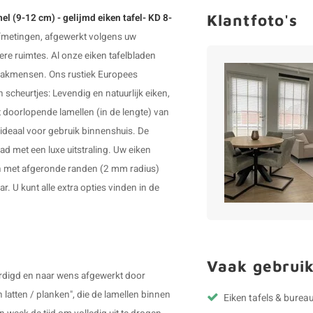
Klantfoto's
mel (9-12 cm) - gelijmd eiken tafel- KD 8-
 afmetingen, afgewerkt volgens uw
nere ruimtes. Al onze
eiken tafelbladen
vakmensen. Ons rustiek Europees
 scheurtjes: Levendig en natuurlijk eiken,
it doorlopende lamellen (in de lengte) van
deaal voor gebruik binnenshuis. De
d met een luxe uitstraling. Uw eiken
en met afgeronde randen (2 mm radius)
r. U kunt alle extra opties vinden in de
Vaak gebruik
ardigd en naar wens afgewerkt door
latten / planken", die de lamellen binnen
Eiken tafels & bureau