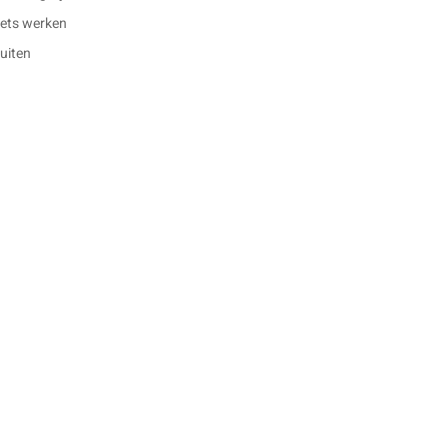
 iets werken
buiten