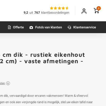
0
9,2
uit
767
klantbeoordelingen
Offerte
Foto's van klanten
Klantenservice
4 cm dik - rustiek eikenhout
12 cm) - vaste afmetingen -
sten
4 cm dik, vervaardigd door ervaren vakmensen! Warm & sfeervol
en en ook een verjongde rand is mogelijk, stel uw eiken tafel naar