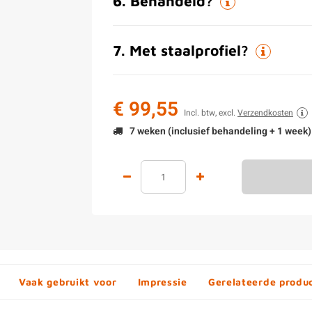
6
.
Behandeld?
7
.
Met staalprofiel?
€ 99,55
Incl. btw, excl.
Verzendkosten
7 weken (inclusief behandeling + 1 week)
Vaak gebruikt voor
Impressie
Gerelateerde produ