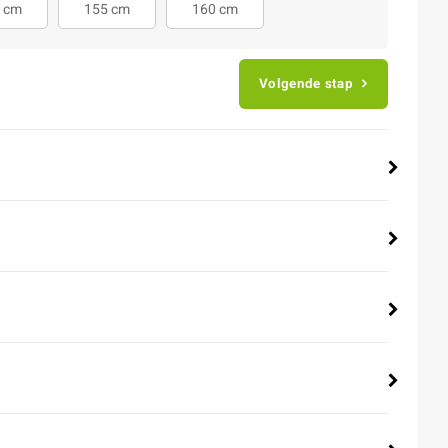
 cm
155 cm
160 cm
Volgende stap