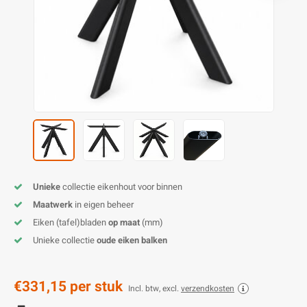
O
M
E
D
H
T
M
A
M
(
E
M
V
S
C
M
P
E
M
V
M
B
Unieke
collectie eikenhout voor binnen
Maatwerk
in eigen beheer
A
Eiken (tafel)bladen
op maat
(mm)
Unieke collectie
oude eiken balken
€331,15
per stuk
Incl. btw, excl.
verzendkosten