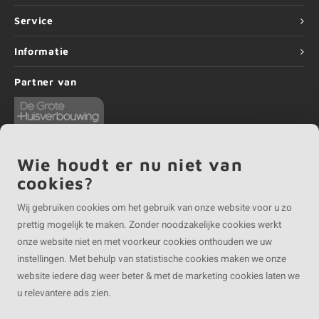
Service
Informatie
Partner van
Wie houdt er nu niet van
cookies?
©
Copyright
2026 EIKENvakman.be | EIKENvakman.be is onderdeel van
Roca
Online BV
Wij gebruiken cookies om het gebruik van onze website voor u zo
prettig mogelijk te maken. Zonder noodzakelijke cookies werkt
onze website niet en met voorkeur cookies onthouden we uw
instellingen. Met behulp van statistische cookies maken we onze
website iedere dag weer beter & met de marketing cookies laten we
u relevantere ads zien.