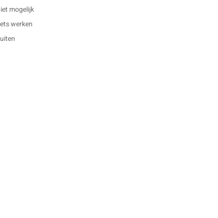
et mogelijk
 iets werken
buiten