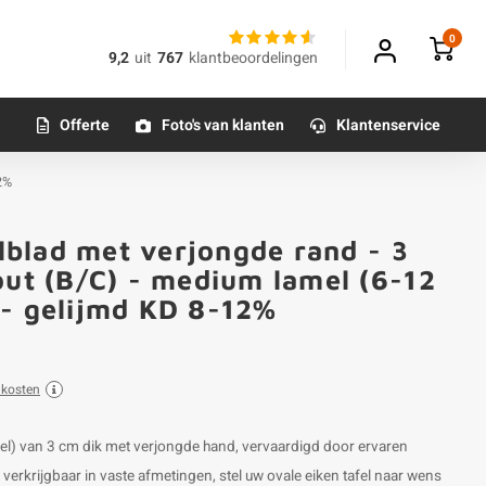
0
9,2
uit
767
klantbeoordelingen
Offerte
Foto's van klanten
Klantenservice
12%
elblad met verjongde rand - 3
out (B/C) - medium lamel (6-12
 - gelijmd KD 8-12%
dkosten
amel) van 3 cm dik met verjongde hand, vervaardigd door ervaren
rkrijgbaar in vaste afmetingen, stel uw ovale eiken tafel naar wens