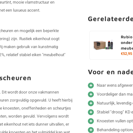
leurtint, mooie vlamstructuur en
 met een luxueus accent.
Gerelateerd
scheuren en mogelijk een beperkte
Rubio
ering) zijn. Rustiek eikenhout oogt
onder
. Wij maken gebruik van kunstmatig
meube
€52,95
 relatief stabiel eiken "meubelhout"
Voor en nad
 scheuren
Naar wens afgewer
n". Dit wordt door onze vakmannen
Voordeliger dan m
ren zorgvuldig opgevuld. U heeft hierbij
Natuurlijk, levendig
n de knoesten, oneffenheden en scheurtjes
Stabiel "droog" KD 
kanten, worden gevuld. Vervolgens wordt
Knoesten vullen opt
 eikenhout net iets dunner uitvallen, er
Behandeling option
ulde knoesten en het vulmiddel kan wat