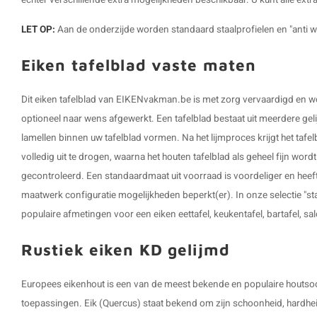
echter verschillende extra mogelijkheden beschikbaar. U kunt alle extra
LET OP:
Aan de onderzijde worden standaard staalprofielen en "anti
Eiken tafelblad vaste maten
Dit eiken tafelblad van EIKENvakman.be is met zorg vervaardigd en wor
optioneel naar wens afgewerkt. Een tafelblad bestaat uit meerdere gelij
lamellen binnen uw tafelblad vormen. Na het lijmproces krijgt het tafe
volledig uit te drogen, waarna het houten tafelblad als geheel fijn wor
gecontroleerd. Een standaardmaat uit voorraad is voordeliger en heeft e
maatwerk configuratie mogelijkheden beperkt(er). In onze selectie "s
populaire afmetingen voor een eiken eettafel, keukentafel, bartafel, sa
Rustiek eiken KD gelijmd
Europees eikenhout is een van de meest bekende en populaire houtsoor
toepassingen. Eik (Quercus) staat bekend om zijn schoonheid, hardhei