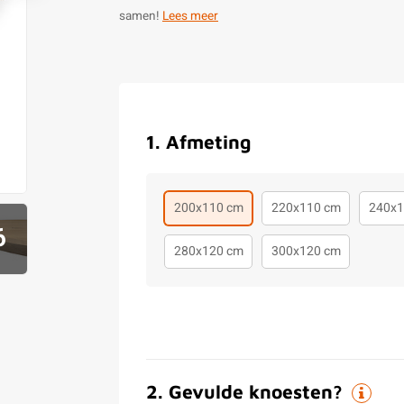
samen!
Lees meer
1
.
Afmeting
200x110 cm
220x110 cm
240x1
6
280x120 cm
300x120 cm
2
.
Gevulde knoesten?