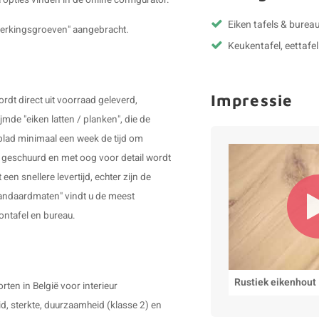
 opties vinden in de online configurator.
Eiken tafels & bureau
 werkingsgroeven" aangebracht.
Keukentafel, eettafel
Impressie
dt direct uit voorraad geleverd,
mde "eiken latten / planken", die de
lblad minimaal een week de tijd om
dt geschuurd en met oog voor detail wordt
en snellere levertijd, echter zijn de
tandaardmaten" vindt u de meest
lontafel en bureau.
Rustiek eikenhout
ten in België voor interieur
d, sterkte, duurzaamheid (klasse 2) en