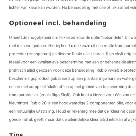
lichter van kleur kan worden. Na behandeling met olie of lak zal het v
Optioneel incl. behandeling
U heeft de mogelijkheid om te kiezen voor de optie "behandeld". Dit
met de hand gedaan. Hierbij heeft u de keuze uit een matte transparante 
protector (transparant) en diverse Rubio olie kleuren. Rigo skylt origi
ideaal voor een kwalitatieve bescherming met een onbehandelde uitstra
praktisch altijd gekozen voor deze behandeling. Rubio invisible protect
beschermingsproduct gebaseerd op een plantaardige hars en waterged
echter niet compleet "sluitend" en op het gebied van bescherming dus n
transparante lak (zoals Rigo Skylt). Ook kunt u kiezen voor één van d
kleurtinten. Rubio 2C is een hoogwaardige 2-componenten olie, voor
een natuurlijke uitstraling. Houd er rekening mee dat de "kleurindicati
goede indruk geeft, maar dat de uiteindelijke kleur altijd iets kan afwijk
Tips