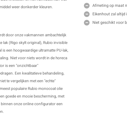
Afmeting op maat ni
ulmiddel weer donkerder kleuren.
Eikenhout zal altijd
Niet geschikt voor 
 wordt door onze vakmannen ambachtelijk
lak (Rigo skylt original), Rubio invisible
nal is een hoogwaardige ultramatte PU-lak,
ling. Niet voor niets wordt in de horeca
or is een "onzichtbaar"
ragen. Een kwalitatieve behandeling,
iet te vergelijken met een "echte"
e meest populaire Rubio monocoat olie
 een goede en mooie bescherming, met
e" binnen onze online configurator een
en.