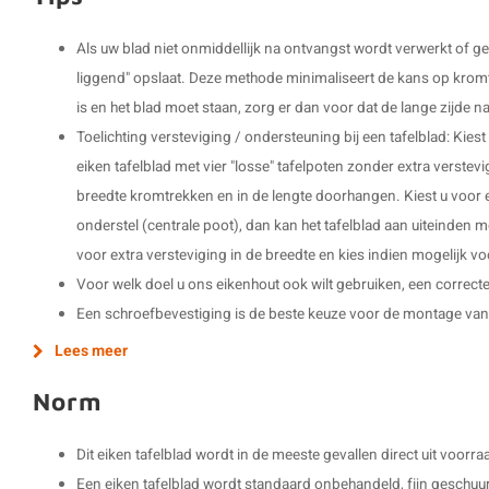
Als uw blad niet onmiddellijk na ontvangst wordt verwerkt of geb
liggend" opslaat. Deze methode minimaliseert de kans op kromtr
is en het blad moet staan, zorg er dan voor dat de lange zijde na
Toelichting versteviging / ondersteuning bij een tafelblad: Kies
eiken tafelblad met vier "losse" tafelpoten zonder extra verstevi
breedte kromtrekken en in de lengte doorhangen. Kiest u voor e
onderstel (centrale poot), dan kan het tafelblad aan uiteinden mo
voor extra versteviging in de breedte en kies indien mogelijk voo
Voor welk doel u ons eikenhout ook wilt gebruiken, een correct
Een schroefbevestiging is de beste keuze voor de montage van
Lees meer
Norm
Dit eiken tafelblad wordt in de meeste gevallen direct uit voorr
Een eiken tafelblad wordt standaard onbehandeld, fijn geschuu