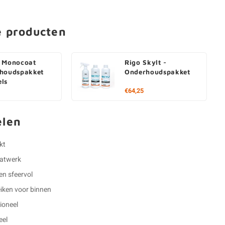
e producten
 Monocoat
Rigo Skylt -
houdspakket
Onderhoudspakket
ls
€64,25
elen
kt
aatwerk
 en sfeervol
eiken voor binnen
ioneel
eel