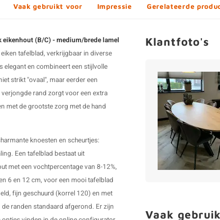
Vaak gebruikt voor
Impressie
Gerelateerde produ
Klantfoto's
tiek eikenhout (B/C) - medium/brede lamel
 eiken tafelblad, verkrijgbaar in diverse
s elegant en combineert een stijlvolle
et strikt "ovaal", maar eerder een
en verjongde rand zorgt voor een extra
rden met de grootste zorg met de hand
 charmante knoesten en scheurtjes:
ling. Een tafelblad bestaat uit
out met een vochtpercentage van 8-12%,
en 6 en 12 cm, voor een mooi tafelblad
eld, fijn geschuurd (korrel 120) en met
 de randen standaard afgerond. Er zijn
Vaak gebruik