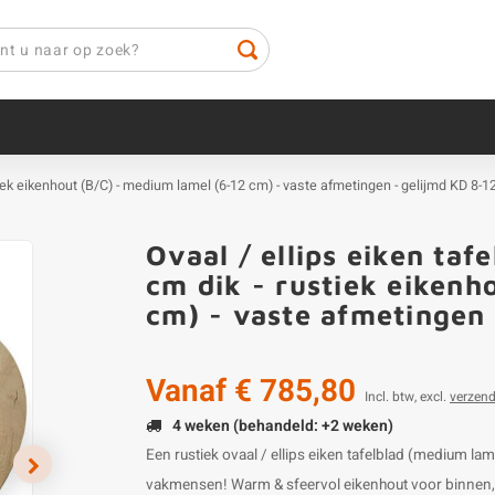
stiek eikenhout (B/C) - medium lamel (6-12 cm) - vaste afmetingen - gelijmd KD 8-
Ovaal / ellips eiken taf
cm dik - rustiek eikenh
cm) - vaste afmetingen
Vanaf
€ 785,80
Incl. btw, excl.
verzen
4 weken (behandeld: +2 weken)
Een rustiek ovaal / ellips eiken tafelblad (medium l
vakmensen! Warm & sfeervol eikenhout voor binnen, ve