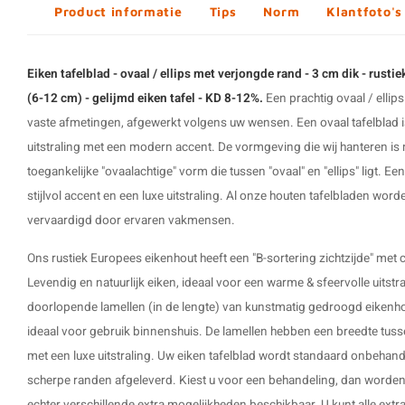
Product informatie
Tips
Norm
Klantfoto's
Eiken tafelblad - ovaal / ellips met verjongde rand - 3 cm dik - rus
(6-12 cm) - gelijmd eiken tafel - KD 8-12%.
Een prachtig ovaal / ellips
vaste afmetingen, afgewerkt volgens uw wensen. Een
ovaal tafelblad
i
uitstraling met een modern accent. De vormgeving die wij hanteren is ni
toegankelijke "ovaalachtige" vorm die tussen "ovaal" en "ellips" ligt. E
stijlvol accent en een luxe uitstraling. Al onze houten tafelbladen wo
vervaardigd door ervaren vakmensen.
Ons rustiek Europees eikenhout heeft een "B-sortering zichtzijde" met
Levendig en natuurlijk eiken, ideaal voor een warme & sfeervolle uitstra
doorlopende lamellen (in de lengte) van kunstmatig gedroogd eikenh
ideaal voor gebruik binnenshuis. De lamellen hebben een breedte tuss
met een luxe uitstraling. Uw eiken tafelblad wordt standaard onbehand
scherpe randen afgeleverd. Kiest u voor een behandeling, dan worden