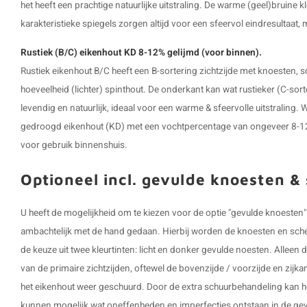
het heeft een prachtige natuurlijke uitstraling. De warme (geel)bruine k
karakteristieke spiegels zorgen altijd voor een sfeervol eindresultaat,
Rustiek (B/C) eikenhout KD 8-12% gelijmd (voor binnen).
Rustiek eikenhout B/C heeft een B-sortering zichtzijde met knoesten, 
hoeveelheid (lichter) spinthout. De onderkant kan wat rustieker (C-sort
levendig en natuurlijk, ideaal voor een warme & sfeervolle uitstraling
gedroogd eikenhout (KD) met een vochtpercentage van ongeveer 8-12%,
voor gebruik binnenshuis.
Optioneel incl. gevulde knoesten &
U heeft de mogelijkheid om te kiezen voor de optie "gevulde knoeste
ambachtelijk met de hand gedaan. Hierbij worden de knoesten en scheu
de keuze uit twee kleurtinten: licht en donker gevulde noesten. Allee
van de primaire zichtzijden, oftewel de bovenzijde / voorzijde en zij
het eikenhout weer geschuurd. Door de extra schuurbehandeling kan het
kunnen mogelijk wat oneffenheden en imperfecties ontstaan in de gev