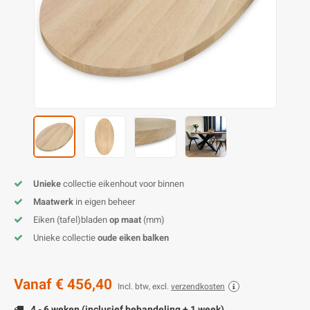
O
M
E
D
H
T
M
A
M
(
E
M
V
S
C
M
P
E
M
V
M
B
Unieke
collectie eikenhout voor binnen
Maatwerk
in eigen beheer
A
Eiken (tafel)bladen
op maat
(mm)
Unieke collectie
oude eiken balken
Vanaf
€ 456,40
Incl. btw, excl.
verzendkosten
4 - 6 weken (inclusief behandeling + 1 week)