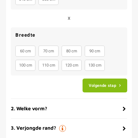
X
Breedte
60 cm
70 cm
80 cm
90 cm
100 cm
110 cm
120 cm
130 cm
Volgende stap
2
.
Welke vorm?
3
.
Verjongde rand?