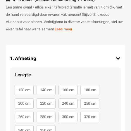
Een prime ovaal / ellips eiken tafelblad (smalle lamel) van 4 cm dik, met
de hand vervaardigd door ervaren vakmensen! Stijlvol & luxueus
eikenhout voor binnen. Verkrijgbaar in diverse vaste afmetingen, stel uw
eiken tafel naar wens samen!
Lees meer
1
.
Afmeting
Lengte
120 cm
140 cm
160 cm
180 cm
200 cm
220 cm
240 cm
250 cm
260 cm
280 cm
300 cm
320 cm
340 cm
350 cm