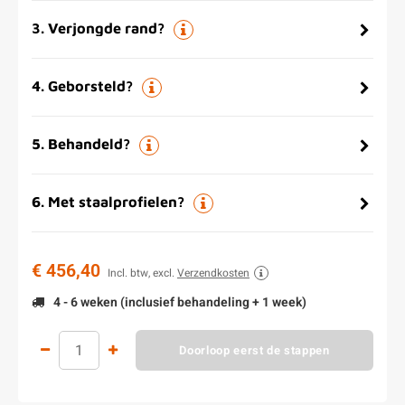
3
.
Verjongde rand?
4
.
Geborsteld?
5
.
Behandeld?
6
.
Met staalprofielen?
€ 456,40
Incl. btw, excl.
Verzendkosten
4 - 6 weken (inclusief behandeling + 1 week)
Doorloop eerst de stappen