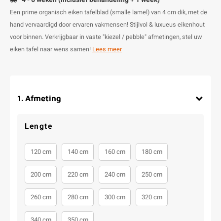
Een prime organisch eiken tafelblad (smalle lamel) van 4 cm dik, met de
hand vervaardigd door ervaren vakmensen! Stijlvol & luxueus eikenhout
voor binnen. Verkrijgbaar in vaste "kiezel / pebble" afmetingen, stel uw
eiken tafel naar wens samen!
Lees meer
1
.
Afmeting
Lengte
120 cm
140 cm
160 cm
180 cm
200 cm
220 cm
240 cm
250 cm
260 cm
280 cm
300 cm
320 cm
340 cm
350 cm