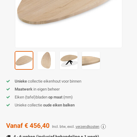
O
M
E
D
H
T
M
A
M
(
E
M
V
S
C
M
P
E
M
V
M
B
Unieke
collectie eikenhout voor binnen
Maatwerk
in eigen beheer
A
Eiken (tafel)bladen
op maat
(mm)
Unieke collectie
oude eiken balken
Vanaf
€ 456,40
Incl. btw, excl.
verzendkosten
4 - 6 weken (inclusief behandeling + 1 week)