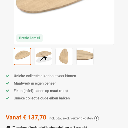
O
M
E
D
H
T
M
A
M
(
E
M
V
S
Brede lamel
C
M
P
E
M
V
M
B
Unieke
collectie eikenhout voor binnen
Maatwerk
in eigen beheer
A
Eiken (tafel)bladen
op maat
(mm)
Unieke collectie
oude eiken balken
Vanaf
€ 137,70
Incl. btw, excl.
verzendkosten
7 weken (inclusief behandeling + 1 week)