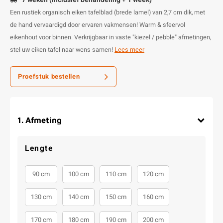
Een rustiek organisch eiken tafelblad (brede lamel) van 2,7 cm dik, met
de hand vervaardigd door ervaren vakmensen! Warm & sfeervol
eikenhout voor binnen. Verkrijgbaar in vaste "kiezel / pebble" afmetingen,
stel uw eiken tafel naar wens samen!
Lees meer
Proefstuk bestellen
1
.
Afmeting
Lengte
90 cm
100 cm
110 cm
120 cm
130 cm
140 cm
150 cm
160 cm
170 cm
180 cm
190 cm
200 cm