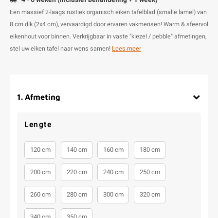
Een massief 2-laags rustiek organisch eiken tafelblad (smalle lamel) van
8 cm dik (2x4 cm), vervaardigd door ervaren vakmensen! Warm & sfeervol
eikenhout voor binnen. Verkrijgbaar in vaste "kiezel / pebble" afmetingen,
stel uw eiken tafel naar wens samen!
Lees meer
1
.
Afmeting
Lengte
120 cm
140 cm
160 cm
180 cm
200 cm
220 cm
240 cm
250 cm
260 cm
280 cm
300 cm
320 cm
340 cm
350 cm