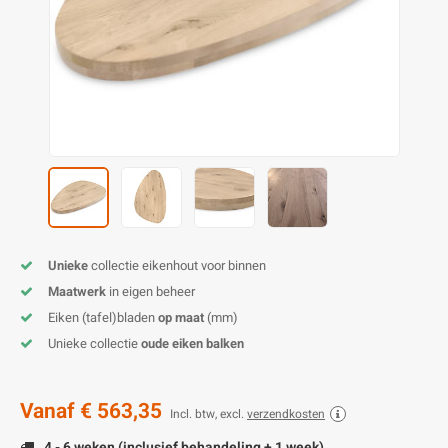
O
M
E
D
H
T
M
A
M
(
E
M
V
S
C
M
P
E
M
V
M
B
Unieke
collectie eikenhout voor binnen
Maatwerk
in eigen beheer
A
Eiken (tafel)bladen
op maat
(mm)
Unieke collectie
oude eiken balken
Vanaf
€ 563,35
Incl. btw, excl.
verzendkosten
4 - 6 weken (inclusief behandeling + 1 week)