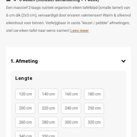
Een massief 2-laags rustiek organisch eiken tafelblad (smalle lamel) van
6 cm dik (2x3 cm), vervaardigd door ervaren vakmensen! Warm & sfeervol
eikenhout voor binnen. Verkrijgbaar in vaste "kiezel / pebble" afmetingen,
stel uw eiken tafel naar wens samen!
Lees meer
1
.
Afmeting
Lengte
120 cm
140 cm
160 cm
180 cm
200 cm
220 cm
240 cm
250 cm
260 cm
280 cm
300 cm
320 cm
340 cm
350 cm