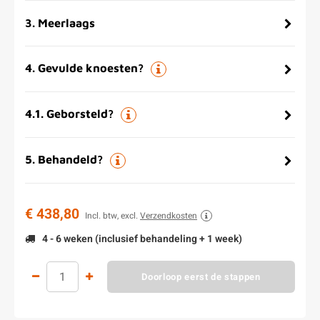
3
.
Meerlaags
4
.
Gevulde knoesten?
4.1
.
Geborsteld?
5
.
Behandeld?
€ 438,80
Incl. btw, excl.
Verzendkosten
4 - 6 weken (inclusief behandeling + 1 week)
Doorloop eerst de stappen