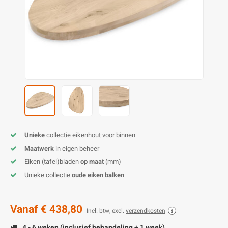
O
M
E
D
H
T
M
A
M
(
E
M
V
S
C
M
P
E
M
V
M
B
Unieke
collectie eikenhout voor binnen
Maatwerk
in eigen beheer
A
Eiken (tafel)bladen
op maat
(mm)
Unieke collectie
oude eiken balken
Vanaf
€ 438,80
Incl. btw, excl.
verzendkosten
4 - 6 weken (inclusief behandeling + 1 week)