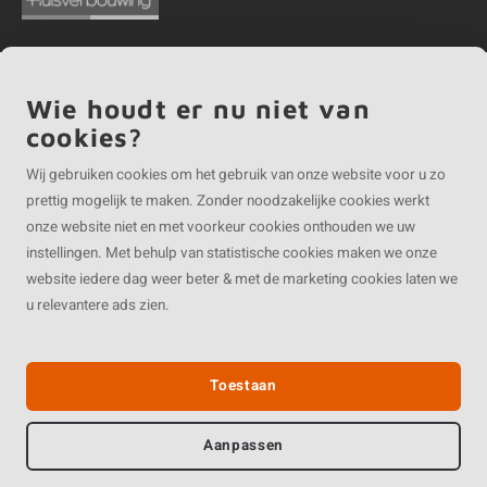
Wie houdt er nu niet van
©
Copyright
2026 EIKENvakman.be | EIKENvakman.be is onderdeel van
Roca
cookies?
Online BV
Wij gebruiken cookies om het gebruik van onze website voor u zo
prettig mogelijk te maken. Zonder noodzakelijke cookies werkt
onze website niet en met voorkeur cookies onthouden we uw
instellingen. Met behulp van statistische cookies maken we onze
website iedere dag weer beter & met de marketing cookies laten we
u relevantere ads zien.
Toestaan
Aanpassen