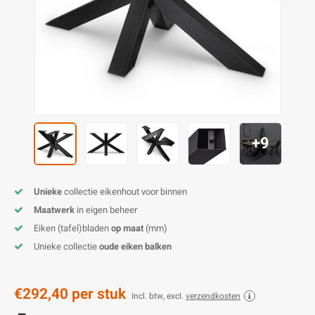
O
M
E
D
H
T
M
A
M
(
E
M
V
S
C
M
P
+9
E
M
V
M
B
Unieke
collectie eikenhout voor binnen
Maatwerk
in eigen beheer
A
Eiken (tafel)bladen
op maat
(mm)
Unieke collectie
oude eiken balken
€292,40
per stuk
Incl. btw, excl.
verzendkosten