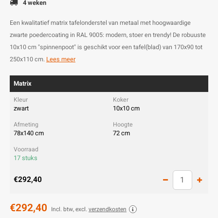
4 weken
Een kwalitatief matrix tafelonderstel van metaal met hoogwaardige
zwarte poedercoating in RAL 9005: modern, stoer en trendy! De robuuste
10x10 cm "spinnenpoot" is geschikt voor een tafel(blad) van 170x90 tot
250x110 cm.
Lees meer
Matrix
zwart
10x10 cm
78x140 cm
72 cm
17 stuks
€292,40
€292,40
Incl. btw, excl.
verzendkosten