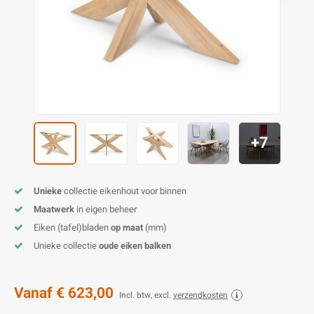
O
M
E
D
H
T
M
A
M
(
E
M
V
S
C
M
P
+7
E
M
V
M
B
Unieke
collectie eikenhout voor binnen
Maatwerk
in eigen beheer
A
Eiken (tafel)bladen
op maat
(mm)
Unieke collectie
oude eiken balken
Vanaf
€ 623,00
Incl. btw, excl.
verzendkosten