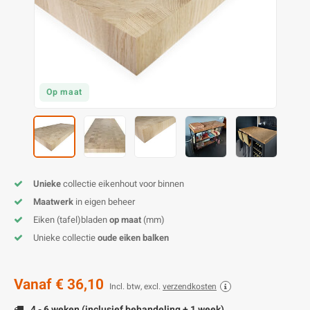
O
M
E
D
H
T
M
A
M
(
E
M
V
S
Op maat
C
M
P
E
M
V
M
B
Unieke
collectie eikenhout voor binnen
Maatwerk
in eigen beheer
A
Eiken (tafel)bladen
op maat
(mm)
Unieke collectie
oude eiken balken
Vanaf
€ 36,10
Incl. btw, excl.
verzendkosten
4 - 6 weken (inclusief behandeling + 1 week)