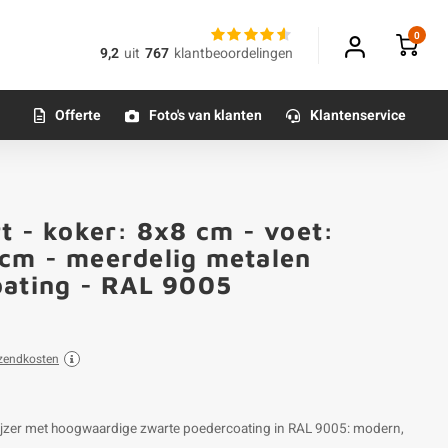
0
9,2
uit
767
klantbeoordelingen
Offerte
Foto's van klanten
Klantenservice
t - koker: 8x8 cm - voet:
cm - meerdelig metalen
oating - RAL 9005
zendkosten
ietijzer met hoogwaardige zwarte poedercoating in RAL 9005: modern,