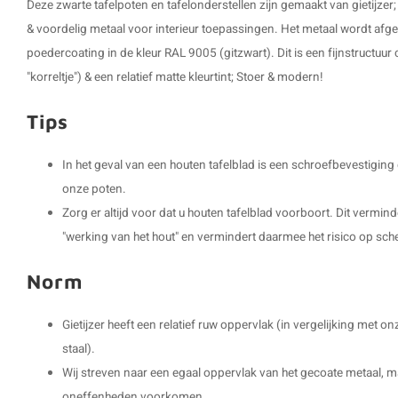
Deze zwarte tafelpoten en tafelonderstellen zijn gemaakt van gietijzer; 
& voordelig metaal voor interieur toepassingen. Het metaal wordt af
poedercoating in de kleur RAL 9005 (gitzwart). Dit is een fijnstructuur 
"korreltje") & een relatief matte kleurtint; Stoer & modern!
Tips
In het geval van een houten tafelblad is een schroefbevestigin
onze poten.
Zorg er altijd voor dat u houten tafelblad voorboort. Dit vermin
"werking van het hout" en vermindert daarmee het risico op sch
Norm
Gietijzer heeft een relatief ruw oppervlak (in vergelijking met
staal).
Wij streven naar een egaal oppervlak van het gecoate metaal, m
oneffenheden voorkomen.