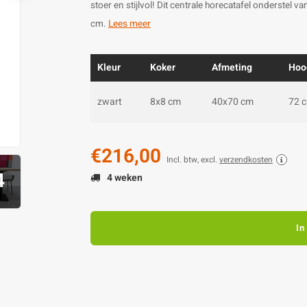
stoer en stijlvol! Dit centrale horecatafel onderstel
cm.
Lees meer
Kleur
Koker
Afmeting
Hoo
zwart
8x8 cm
40x70 cm
72 
€216,00
Incl. btw, excl.
verzendkosten
4
4 weken
In