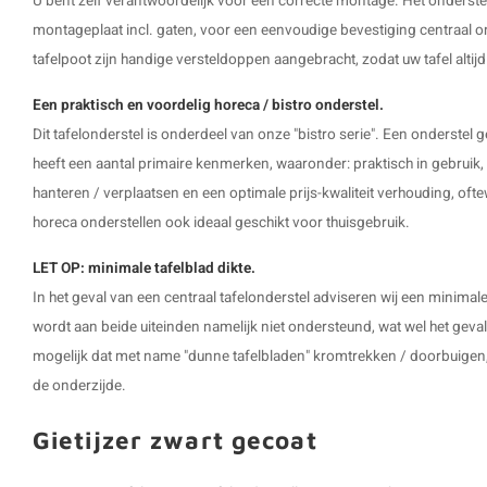
U bent zelf verantwoordelijk voor een correcte montage. Het onderstel
montageplaat incl. gaten, voor een eenvoudige bevestiging centraal o
tafelpoot
zijn handige versteldoppen aangebracht, zodat uw tafel altijd
Een praktisch en voordelig horeca / bistro onderstel.
Dit tafelonderstel is onderdeel van onze "bistro serie". Een onderstel g
heeft een aantal primaire kenmerken, waaronder: praktisch in gebruik, 
hanteren / verplaatsen en een optimale prijs-kwaliteit verhouding, ofte
horeca onderstellen ook ideaal geschikt voor thuisgebruik.
LET OP: minimale tafelblad dikte.
In het geval van een centraal tafelonderstel adviseren wij een minimale
wordt aan beide uiteinden namelijk niet ondersteund, wat wel het geval i
mogelijk dat met name "dunne tafelbladen" kromtrekken / doorbuigen, z
de onderzijde.
Gietijzer zwart gecoat