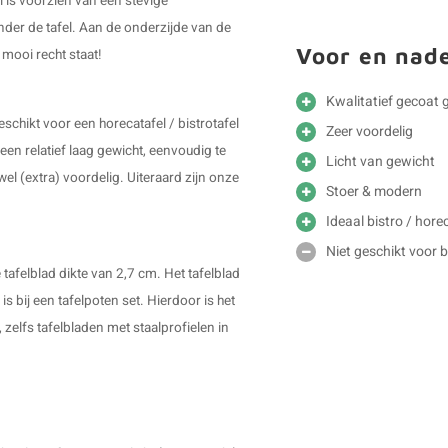
 is voorzien van een stevige
nder de tafel. Aan de onderzijde van de
Voor en nad
 mooi recht staat!
Kwalitatief gecoat g
eschikt voor een horecatafel / bistrotafel
Zeer voordelig
een relatief laag gewicht, eenvoudig te
Licht van gewicht
wel (extra) voordelig. Uiteraard zijn onze
Stoer & modern
Ideaal bistro / hore
Niet geschikt voor 
 tafelblad dikte van 2,7 cm. Het tafelblad
s bij een tafelpoten set. Hierdoor is het
elfs tafelbladen met staalprofielen in