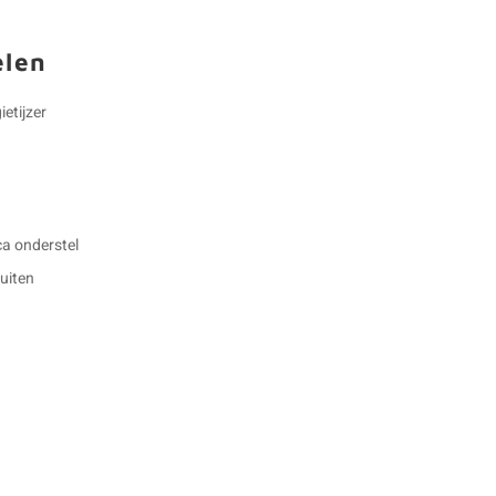
elen
ietijzer
ca onderstel
buiten