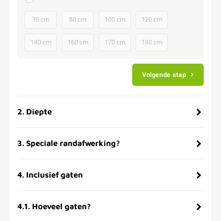
75 cm
80 cm
100 cm
120 cm
140 cm
160 cm
170 cm
180 cm
Volgende stap
2
.
Diepte
3
.
Speciale randafwerking?
4
.
Inclusief gaten
4.1
.
Hoeveel gaten?