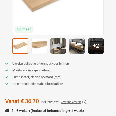
O
M
E
D
H
T
M
A
M
(
E
M
V
S
Op maat
C
M
P
+2
E
M
V
Unieke
collectie eikenhout voor binnen
M
B
Maatwerk
in eigen beheer
Eiken (tafel)bladen
op maat
(mm)
A
Unieke collectie
oude eiken balken
Vanaf
€ 36,70
Incl. btw, excl.
verzendkosten
4 - 6 weken (inclusief behandeling + 1 week)