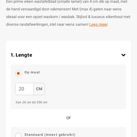
Een prime eiken wastafelblad (smalle lamel) van 4 cm dik op maat, met
de hand vervaardigd door vakmensen! Met (max 4) gaten naar wens
ideaal voor een opzet waskom / wasbak. Stijlvol & luxueus eikenhout met
diverse randafwerkingen, stel naar wens samen!
Lees meer
1
.
Lengte
Op maat
CM
Van
20
cm tot
350
cm
Of
Standaard (meest gebruikt)