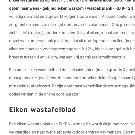
Eiken wastafelblad op maat - 3 cm dik - prime eikenhout (A/B) - smal
gaten naar wens - gelijmd eiken waskom / wasbak plank - KD 8-12%
volledig op maat en afgewerkt volgens uw wensen. Al onze houten wa
zorg met de hand vervaardigd door ervaren vakmensen. Ons prime Eur
zichtzijde" (foutvrij) zonder knoesten: Stijlvol eiken, ideaal voor een lu
opzet waskom / wasbak plank bestaat uit doorlopende lamellen (in d
eikenhout met een vochtpercentage van 8-12%, ideaal voor gebruik b
breedte tussen 4 en 10 cm, wat een vrij gangbare lamelbreedte is.
Een uniek eiken wastafelblad dat inclusief gaten (in een grootte & pos
maat gemaakte "plank" wordt standaard onbehandeld, fijn geschuurd 
mm radius) afgeleverd. Er zijn daarnaast verschillende extra mogelijkh
opties vinden in de online configurator.
Eiken wastafelblad
Een eiken wastafelblad van EIKENvakman.be wordt altijd met zorg in
vervaardigd en naar wens afgewerkt door ervaren vakmensen. Een maa