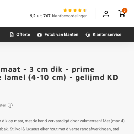
0
9,2
uit
767
klantbeoordelingen
Offerte
Foto's van klanten
Klantenservice
 maat - 3 cm dik - prime
Klantfoto
e lamel (4-10 cm) - gelijmd KD
sten
cm dik op maat, met de hand vervaardigd door vakmensen! Met (max 4)
ak. Stijlvol & luxueus eikenhout met diverse randafwerkingen, stel