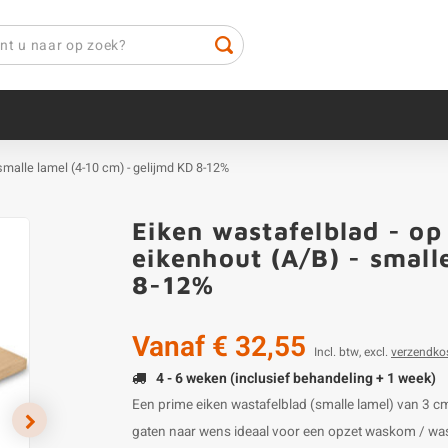
 smalle lamel (4-10 cm) - gelijmd KD 8-12%
Eiken wastafelblad - op
eikenhout (A/B) - small
8-12%
Vanaf
€ 32,55
Incl. btw, excl.
verzendko
4 - 6 weken (inclusief behandeling + 1 week)
Een prime eiken wastafelblad (smalle lamel) van 3 
gaten naar wens ideaal voor een opzet waskom / wasb