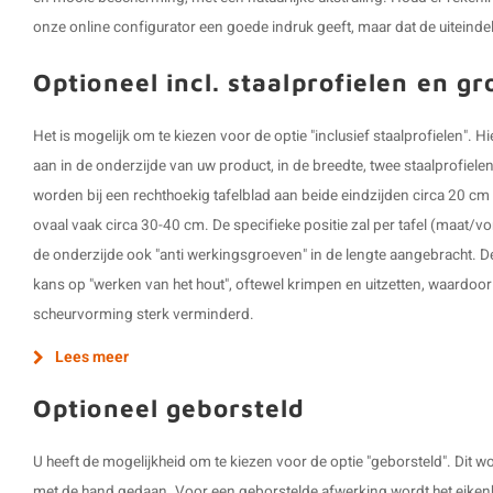
onze online configurator een goede indruk geeft, maar dat de uiteindelij
Optioneel incl. staalprofielen en g
Het is mogelijk om te kiezen voor de optie "inclusief staalprofielen".
aan in de onderzijde van uw product, in de breedte, twee staalprofiel
worden bij een rechthoekig tafelblad aan beide eindzijden circa 20 cm 
ovaal vaak circa 30-40 cm. De specifieke positie zal per tafel (maat/v
de onderzijde ook "anti werkingsgroeven" in de lengte aangebracht. D
kans op "werken van het hout", oftewel krimpen en uitzetten, waardoo
scheurvorming sterk verminderd.
Lees meer
Optioneel geborsteld
U heeft de mogelijkheid om te kiezen voor de optie "geborsteld". Dit
met de hand gedaan. Voor een geborstelde afwerking wordt het eikenh