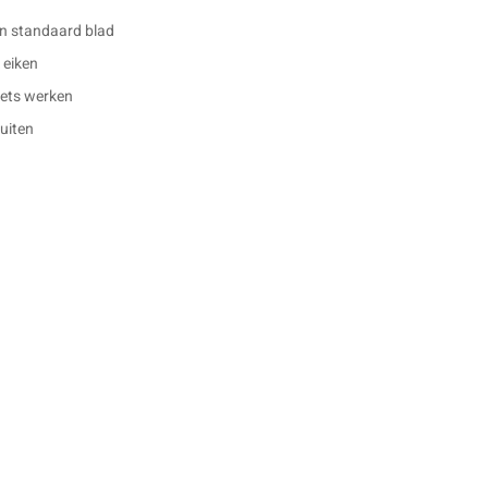
n standaard blad
 eiken
 iets werken
buiten