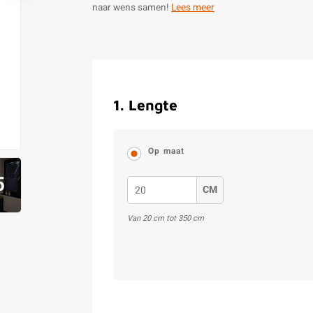
naar wens samen!
Lees meer
1
.
Lengte
Op maat
5
CM
Van
20
cm tot
350
cm