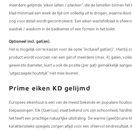
meerdere gelijmde "eiken latten / planken", die de lamellen binnen het
blad minimaal een week de tijd om volledig uit te drogen, waarna deze
oog voor detail wordt gecontroleerd. Een eiken wastafelblad is sfeervo
wasbak / waskom in de badkamer of een fontein in het toilet.
Optioneel incl. gat(en).
Het is mogelijk om te kiezen voor de optie "inclusief gat(en)". Hierb
product wordt voorzien van een gat of meerdere (max. 4) gaten, volle
gewenste diameter, kunt u ook de positie (per gat) gemakkelijk aangev
"uitgezaagde houtstuk" niet mee leveren.
Prime eiken KD gelijmd
Europees eikenhout is een van de meest bekende en populaire houtsoor
toepassingen. Eik (Quercus) staat bekend om zijn schoonheid, hardhei
het heeft een prachtige natuurlijke uitstraling. De warme (geel)bruine k
karakteristieke spiegels zorgen altijd voor een sfeervol eindresultaat,