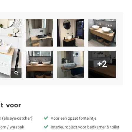
+2
t voor
 (als eye-catcher)
Voor een opzet fonteintje
kom / wasbak
Interieurobject voor badkamer & toilet