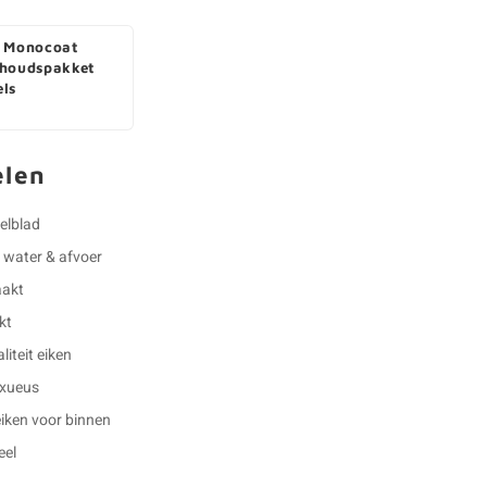
 Monocoat
houdspakket
ls
elen
felblad
r water & afvoer
aakt
kt
iteit eiken
luxueus
eiken voor binnen
eel