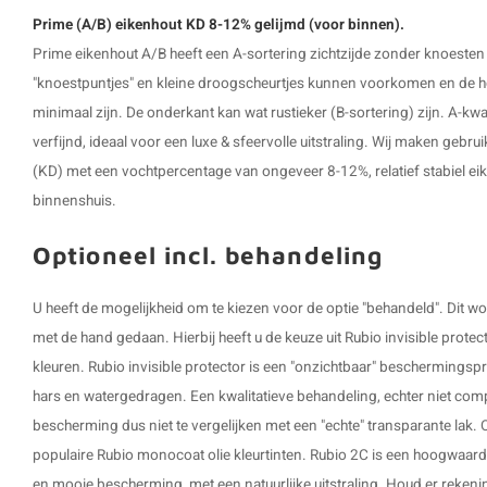
Prime (A/B) eikenhout KD 8-12% gelijmd (voor binnen).
Prime eikenhout A/B heeft een A-sortering zichtzijde zonder knoesten
"knoestpuntjes" en kleine droogscheurtjes kunnen voorkomen en de hoe
minimaal zijn. De onderkant kan wat rustieker (B-sortering) zijn. A-kwali
verfijnd, ideaal voor een luxe & sfeervolle uitstraling. Wij maken geb
(KD) met een vochtpercentage van ongeveer 8-12%, relatief stabiel ei
binnenshuis.
Optioneel incl. behandeling
U heeft de mogelijkheid om te kiezen voor de optie "behandeld". Dit
met de hand gedaan. Hierbij heeft u de keuze uit Rubio invisible protec
kleuren. Rubio invisible protector is een "onzichtbaar" beschermings
hars en watergedragen. Een kwalitatieve behandeling, echter niet comp
bescherming dus niet te vergelijken met een "echte" transparante lak.
populaire Rubio monocoat olie kleurtinten. Rubio 2C is een hoogwaar
en mooie bescherming, met een natuurlijke uitstraling. Houd er rekeni