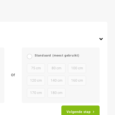
Standaard (meest gebruikt)
75 cm
80 cm
100 cm
Of
120 cm
140 cm
160 cm
170 cm
180 cm
Volgende stap