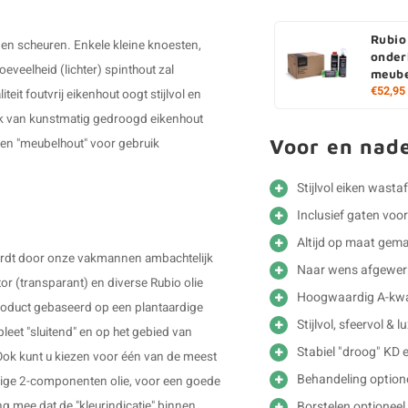
Rubio
 en scheuren. Enkele kleine knoesten,
onder
veelheid (lichter) spinthout zal
meube
€52,95
teit foutvrij eikenhout oogt stijlvol en
ruik van kunstmatig gedroogd eikenhout
Voor en nad
ken "meubelhout" voor gebruik
Stijlvol eiken wasta
Inclusief gaten voo
Altijd op maat gem
 wordt door onze vakmannen ambachtelijk
Naar wens afgewer
tor (transparant) en diverse Rubio olie
Hoogwaardig A-kwal
product gebaseerd op een plantaardige
Stijlvol, sfeervol & 
leet "sluitend" en op het gebied van
Stabiel "droog" KD 
 Ook kunt u kiezen voor één van de meest
Behandeling option
dige 2-componenten olie, voor een goede
Borstelen optioneel
ng mee dat de "kleurindicatie" binnen