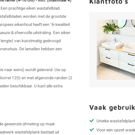
Klantfoto's
le lamel (4-10 cm) - incl. (maximaal 4)
.
Een prachtige eiken wastafelblad
stafelbladen worden met de grootste
opees eikenhout heeft een "A-kwaliteit
xueuze & sfeervolle uitstraling. Een eiken
e lengte) van kunstmatig gedroogd
innenshuis. De lamellen hebben een
itie naar wens) wordt geleverd. Uw op
(korrel 120) en met afgeronde randen (2
eden beschikbaar. U kunt alle extra
Vaak gebruik
Unieke wastafelplank
 de gewenste afmeting op maat
Voor een opzet was
twerk wastafelplank bestaat uit