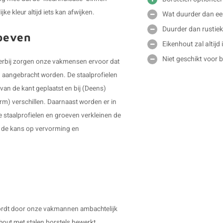
ke kleur altijd iets kan afwijken.
Wat duurder dan ee
Duurder dan rustiek
roeven
Eikenhout zal altijd
Niet geschikt voor 
 Hierbij zorgen onze vakmensen ervoor dat
en aangebracht worden. De staalprofielen
van de kant geplaatst en bij (Deens)
orm) verschillen. Daarnaast worden er in
e staalprofielen en groeven verkleinen de
r de kans op vervorming en
 wordt door onze vakmannen ambachtelijk
out met stalen borstels bewerkt,