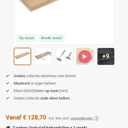
O
M
E
D
H
T
M
A
M
(
E
M
V
S
Op maat
Brede lamel
C
M
P
+9
E
M
V
M
B
Unieke
collectie eikenhout voor binnen
Maatwerk
in eigen beheer
A
Eiken (tafel)bladen
op maat
(mm)
Unieke collectie
oude eiken balken
Vanaf
€ 128,70
Incl. btw, excl.
verzendkosten
7 weken (inclusief behandeling + 1 week)