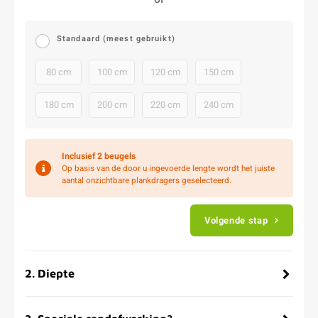
Standaard (meest gebruikt)
80 cm
100 cm
120 cm
150 cm
180 cm
200 cm
220 cm
240 cm
Inclusief
2 beugels
Op basis van de door u ingevoerde lengte wordt het juiste
aantal onzichtbare plankdragers geselecteerd.
Volgende stap
2
.
Diepte