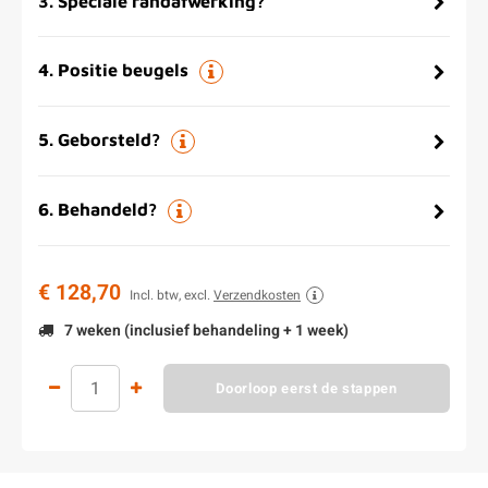
3
.
Speciale randafwerking?
4
.
Positie beugels
5
.
Geborsteld?
6
.
Behandeld?
€ 128,70
Incl. btw, excl.
Verzendkosten
7 weken (inclusief behandeling + 1 week)
Doorloop eerst de stappen