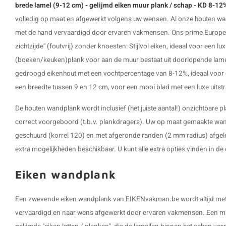
brede lamel (9-12 cm) - gelijmd eiken muur plank / schap - KD 8-12
volledig op maat en afgewerkt volgens uw wensen. Al onze houten w
met de hand vervaardigd door ervaren vakmensen. Ons prime Europees
zichtzijde" (foutvrij) zonder knoesten: Stijlvol eiken, ideaal voor een lu
(boeken/keuken)plank voor aan de muur bestaat uit doorlopende lamel
gedroogd eikenhout met een vochtpercentage van 8-12%, ideaal voor 
een breedte tussen 9 en 12 cm, voor een mooi blad met een luxe uitstr
De
houten wandplank
wordt inclusief (het juiste aantal!) onzichtbare 
correct voorgeboord (t.b.v. plankdragers). Uw op maat gemaakte wan
geschuurd (korrel 120) en met afgeronde randen (2 mm radius) afgelev
extra mogelijkheden beschikbaar. U kunt alle extra opties vinden in de 
Eiken wandplank
Een zwevende eiken wandplank van EIKENvakman.be wordt altijd met
vervaardigd en naar wens afgewerkt door ervaren vakmensen. Een m