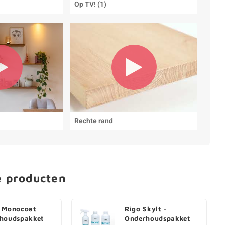
Op TV! (1)
Rechte rand
e producten
 Monocoat
Rigo Skylt -
houdspakket
Onderhoudspakket