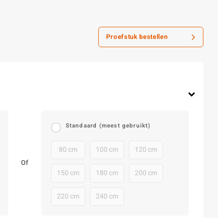
Proefstuk bestellen
Standaard (meest gebruikt)
80 cm
100 cm
120 cm
Of
150 cm
180 cm
200 cm
220 cm
240 cm