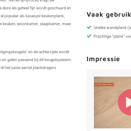
men. Na het lijmproces krijgt uw
a deze als geheel fijn wordt geschuurd en
Vaak gebruik
al populair als luxueuze keukenplank,
in de keuken, woonkamer, slaapkamer, maar
Unieke wandplank (a
Prachtige "plank" v
tigingsbeugels" en de achterzijde wordt
Impressie
n en gaten passend bij dit beugelsysteem.
dt het juiste aantal plankdragers