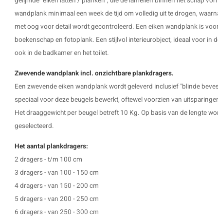
gelijmde "eiken latten / planken", die de lamellen binnen het schap vor
wandplank minimaal een week de tijd om volledig uit te drogen, waarn
met oog voor detail wordt gecontroleerd. Een eiken wandplank is voor
boekenschap en fotoplank. Een stijlvol interieurobject, ideaal voor 
ook in de badkamer en het toilet.
Zwevende wandplank incl. onzichtbare plankdragers.
Een zwevende eiken wandplank wordt geleverd inclusief "blinde beves
speciaal voor deze beugels bewerkt, oftewel voorzien van uitsparinge
Het draaggewicht per beugel betreft 10 Kg. Op basis van de lengte wor
geselecteerd.
Het aantal plankdragers:
2 dragers - t/m 100 cm
3 dragers - van 100 - 150 cm
4 dragers - van 150 - 200 cm
5 dragers - van 200 - 250 cm
6 dragers - van 250 - 300 cm