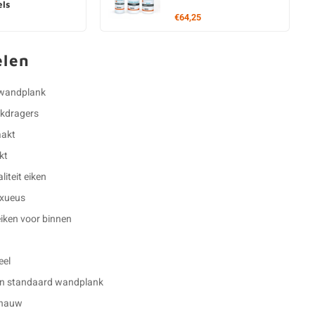
ls
€64,25
elen
e wandplank
ankdragers
aakt
kt
iteit eiken
luxueus
eiken voor binnen
eel
en standaard wandplank
 nauw