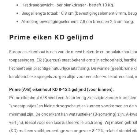
Het draaggewicht - per plankdrager - betreft 10 Kg.
Beugel lengte totaal: 10,8 cm (bevestigingselement 8 mm, beuge
Afmeting bevestigingselement: 7,8 cm breed en 2,5 cm hoog.
Prime eiken KD gelijmd
Europees eikenhout is een van de meest bekende en populaire houtsoor
toepassingen. Eik (Quercus) staat bekend om zijn schoonheid, hardhei
het heeft een prachtige natuurlijke uitstraling. De warme (geel)bruine k
karakteristieke spiegels zorgen altijd voor een sfeervol eindresultaat,
Prime (A/B) eikenhout KD 8-12% gelijmd (voor binnen).
Prime eikenhout A/B heeft een A-sortering zichtzijde zonder knoesten
"knoestpuntjes" en kleine droogscheurtjes kunnen voorkomen en de hoe
minimaal zijn. De onderkant kan wat rustieker (B-sortering) zijn. A-kwali
verfijnd, ideaal voor een luxe & sfeervolle uitstraling. Wij maken geb
(KD) met een vochtpercentage van ongeveer 8-12%, relatief stabiel ei