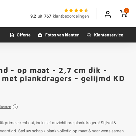
0
9,2
uit
767
klantbeoordelingen
Offerte
Foto's van klanten
Klantenservice
d - op maat - 2,7 cm dik -
 met plankdragers - gelijmd KD
dkosten
prime eikenhout, inclusief onzichtbare plankdragers! Stijlvol &
vaardigd. Stel uw schap / plank volledig op maat & naar wens samen.