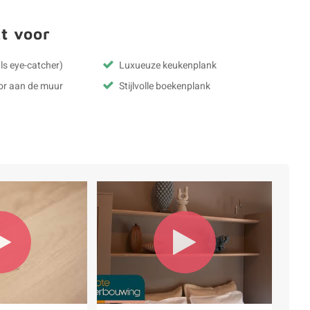
t voor
ls eye-catcher)
Luxueuze keukenplank
oor aan de muur
Stijlvolle boekenplank