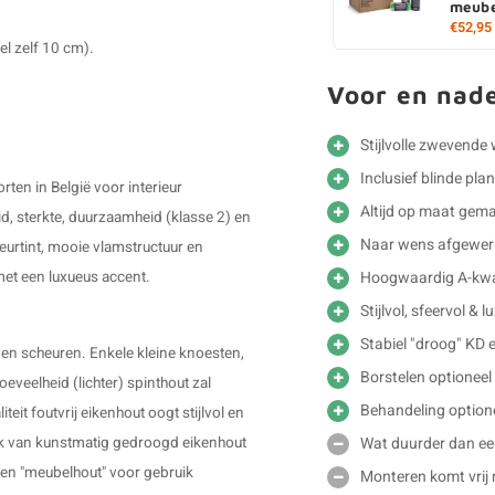
meube
€52,95
l zelf 10 cm).
Voor en nad
Stijlvolle zwevend
Inclusief blinde pl
ten in België voor interieur
Altijd op maat gem
d, sterkte, duurzaamheid (klasse 2) en
Naar wens afgewer
leurtint, mooie vlamstructuur en
Hoogwaardig A-kwal
 met een luxueus accent.
Stijlvol, sfeervol & 
Stabiel "droog" KD 
 en scheuren. Enkele kleine knoesten,
Borstelen optioneel
veelheid (lichter) spinthout zal
Behandeling option
teit foutvrij eikenhout oogt stijlvol en
Wat duurder dan e
ruik van kunstmatig gedroogd eikenhout
ken "meubelhout" voor gebruik
Monteren komt vrij