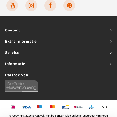
Contact
Extra informatie
Service
Informatie
Partner van
©
Copyright
2026 EIKENvakman.be | EIKENvakman.be is onderdeel van
Roca