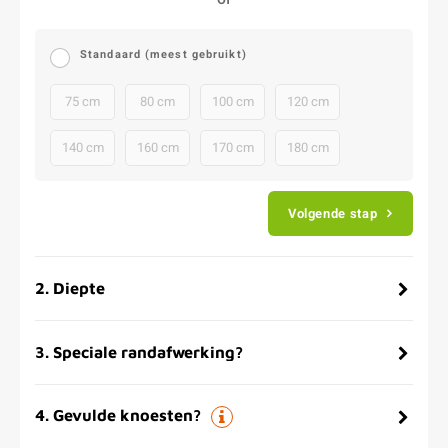
Standaard (meest gebruikt)
75 cm
80 cm
100 cm
120 cm
140 cm
160 cm
170 cm
180 cm
Volgende stap
2
.
Diepte
3
.
Speciale randafwerking?
4
.
Gevulde knoesten?