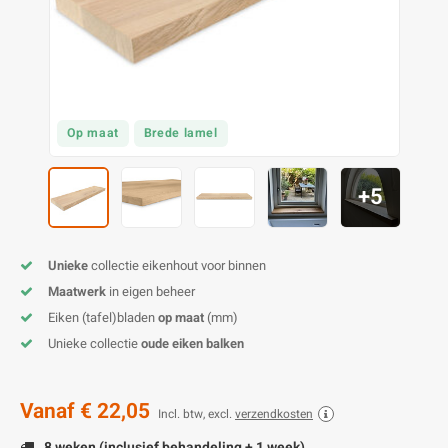
O
M
E
D
H
T
M
A
M
(
E
M
V
S
Op maat
Brede lamel
C
M
P
+5
E
M
V
M
B
Unieke
collectie eikenhout voor binnen
Maatwerk
in eigen beheer
A
Eiken (tafel)bladen
op maat
(mm)
Unieke collectie
oude eiken balken
Vanaf
€ 22,05
Incl. btw, excl.
verzendkosten
8 weken (inclusief behandeling + 1 week)