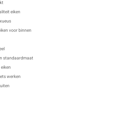
kt
iteit eiken
luxueus
eiken voor binnen
eel
en standaardmaat
 eiken
 iets werken
buiten