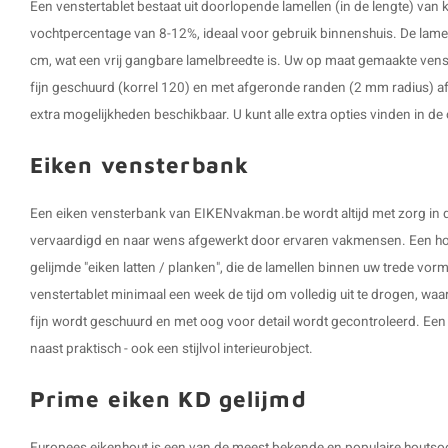
Een venstertablet bestaat uit doorlopende lamellen (in de lengte) va
vochtpercentage van 8-12%, ideaal voor gebruik binnenshuis. De lame
cm, wat een vrij gangbare lamelbreedte is. Uw op maat gemaakte vens
fijn geschuurd (korrel 120) en met afgeronde randen (2 mm radius) afg
extra mogelijkheden beschikbaar. U kunt alle extra opties vinden in de 
Eiken vensterbank
Een eiken vensterbank van EIKENvakman.be wordt altijd met zorg in
vervaardigd en naar wens afgewerkt door ervaren vakmensen. Een ho
gelijmde "eiken latten / planken", die de lamellen binnen uw trede vorm
venstertablet minimaal een week de tijd om volledig uit te drogen, wa
fijn wordt geschuurd en met oog voor detail wordt gecontroleerd. Een
naast praktisch - ook een stijlvol interieurobject.
Prime eiken KD gelijmd