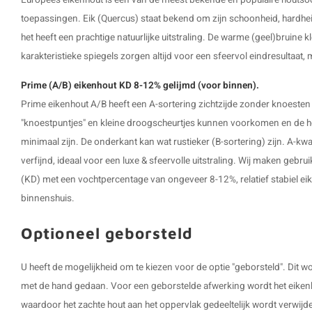
Europees eikenhout is een van de meest bekende en populaire houtsoor
toepassingen. Eik (Quercus) staat bekend om zijn schoonheid, hardhei
het heeft een prachtige natuurlijke uitstraling. De warme (geel)bruine k
karakteristieke spiegels zorgen altijd voor een sfeervol eindresultaat,
Prime (A/B) eikenhout KD 8-12% gelijmd (voor binnen).
Prime eikenhout A/B heeft een A-sortering zichtzijde zonder knoesten
"knoestpuntjes" en kleine droogscheurtjes kunnen voorkomen en de hoe
minimaal zijn. De onderkant kan wat rustieker (B-sortering) zijn. A-kwali
verfijnd, ideaal voor een luxe & sfeervolle uitstraling. Wij maken geb
(KD) met een vochtpercentage van ongeveer 8-12%, relatief stabiel ei
binnenshuis.
Optioneel geborsteld
U heeft de mogelijkheid om te kiezen voor de optie "geborsteld". Dit
met de hand gedaan. Voor een geborstelde afwerking wordt het eikenh
waardoor het zachte hout aan het oppervlak gedeeltelijk wordt verwijd