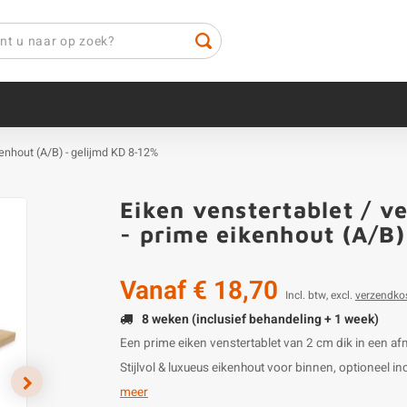
kenhout (A/B) - gelijmd KD 8-12%
Eiken venstertablet / v
- prime eikenhout (A/B
Vanaf
€ 18,70
Incl. btw, excl.
verzendko
8 weken (inclusief behandeling + 1 week)
Een prime eiken venstertablet van 2 cm dik in een 
Stijlvol & luxueus eikenhout voor binnen, optioneel 
meer