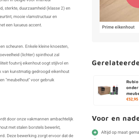
ten in België voor interieur
d, sterkte, duurzaamheid (klasse 2) en
leurtint, mooie vlamstructuur en
 met een luxueus accent.
Prime eikenhout
 en scheuren. Enkele kleine knoesten,
veelheid (lichter) spinthout zal
Gerelateerd
teit foutvrij eikenhout oogt stijlvol en
ruik van kunstmatig gedroogd eikenhout
ken "meubelhout" voor gebruik
Rubio
onder
meube
€52,95
Voor en nad
 wordt door onze vakmannen ambachtelijk
out met stalen borstels bewerkt,
Altijd op maat gem
erd. Deze bewerking zorgt ervoor dat de