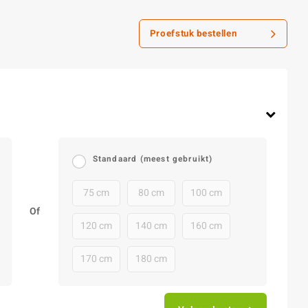
Proefstuk bestellen
Standaard (meest gebruikt)
75 cm
80 cm
100 cm
Of
120 cm
140 cm
160 cm
170 cm
180 cm