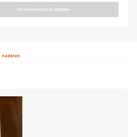
Doorloop eerst de stappen
n nadelen