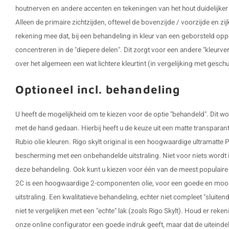
houtnerven en andere accenten en tekeningen van het hout duidelijker z
Alleen de primaire zichtzijden, oftewel de bovenzijde / voorzijde en z
rekening mee dat, bij een behandeling in kleur van een geborsteld opp
concentreren in de "diepere delen". Dit zorgt voor een andere "kleurve
over het algemeen een wat lichtere kleurtint (in vergelijking met gesch
Optioneel incl. behandeling
U heeft de mogelijkheid om te kiezen voor de optie "behandeld". Dit
met de hand gedaan. Hierbij heeft u de keuze uit een matte transparante
Rubio olie kleuren. Rigo skylt original is een hoogwaardige ultramatte P
bescherming met een onbehandelde uitstraling. Niet voor niets wordt i
deze behandeling. Ook kunt u kiezen voor één van de meest populaire 
2C is een hoogwaardige 2-componenten olie, voor een goede en mooie
uitstraling. Een kwalitatieve behandeling, echter niet compleet "sluit
niet te vergelijken met een "echte" lak (zoals Rigo Skylt). Houd er reke
onze online configurator een goede indruk geeft, maar dat de uiteindelij