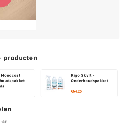
e producten
 Monocoat
Rigo Skylt -
houdspakket
Onderhoudspakket
ls
€64,25
elen
aakt!