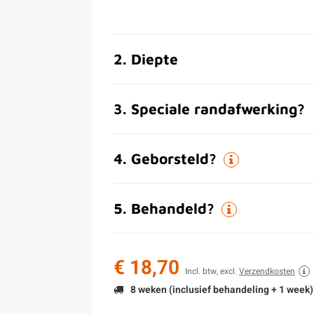
2
.
Diepte
3
.
Speciale randafwerking?
4
.
Geborsteld?
5
.
Behandeld?
€ 18,70
Incl. btw, excl.
Verzendkosten
8 weken (inclusief behandeling + 1 week)