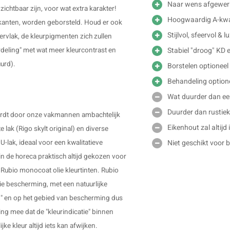
Naar wens afgewer
ichtbaar zijn, voor wat extra karakter!
Hoogwaardig A-kwal
ijkanten, worden geborsteld. Houd er ook
Stijlvol, sfeervol & 
ervlak, de kleurpigmenten zich zullen
Stabiel "droog" KD 
rdeling" met wat meer kleurcontrast en
uurd).
Borstelen optioneel
Behandeling option
Wat duurder dan e
Duurder dan rustiek
 wordt door onze vakmannen ambachtelijk
Eikenhout zal altijd
 lak (Rigo skylt original) en diverse
Niet geschikt voor 
U-lak, ideaal voor een kwalitatieve
n de horeca praktisch altijd gekozen voor
Rubio monocoat olie kleurtinten. Rubio
 bescherming, met een natuurlijke
end" en op het gebied van bescherming dus
ning mee dat de "kleurindicatie" binnen
ke kleur altijd iets kan afwijken.