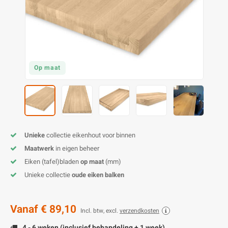
O
M
E
D
H
T
M
A
M
(
E
M
V
S
Op maat
C
M
P
E
M
V
M
B
Unieke
collectie eikenhout voor binnen
Maatwerk
in eigen beheer
A
Eiken (tafel)bladen
op maat
(mm)
Unieke collectie
oude eiken balken
Vanaf
€ 89,10
Incl. btw, excl.
verzendkosten
4 - 6 weken (inclusief behandeling + 1 week)